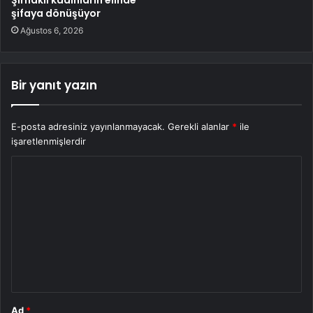
Şırnaklı kadınların elinde
şifaya dönüşüyor
Ağustos 6, 2026
Bir yanıt yazın
E-posta adresiniz yayınlanmayacak.
Gerekli alanlar
*
ile
işaretlenmişlerdir
Y
o
r
u
m
*
Ad
*