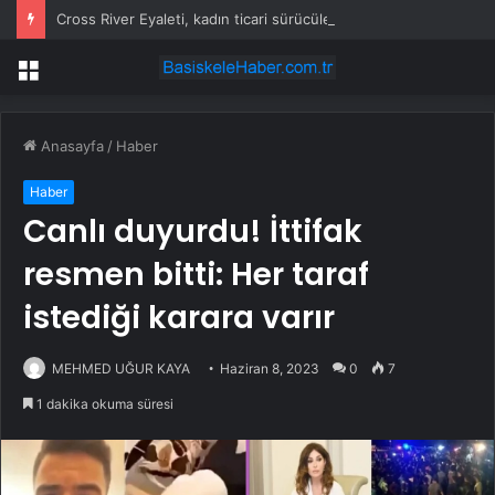
Cross River Eyaleti, kadın ticari sürücüleri ve 60 yaş üstü erkekleri harçlardan muaf tuttu
Menü
Anasayfa
/
Haber
Haber
Canlı duyurdu! İttifak
resmen bitti: Her taraf
istediği karara varır
MEHMED UĞUR KAYA
Haziran 8, 2023
0
7
1 dakika okuma süresi