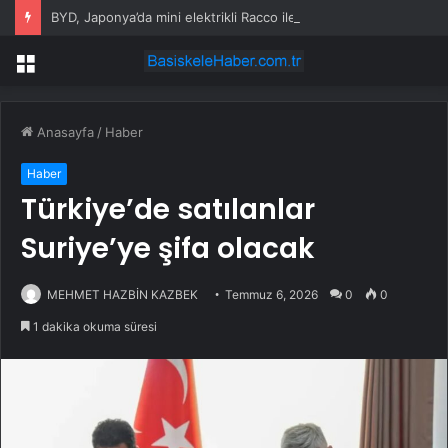
BYD, Japonya’da mini elektrikli Racco ile rekabete giriyor
Menü
Anasayfa
/
Haber
Haber
Türkiye’de satılanlar
Suriye’ye şifa olacak
MEHMET HAZBİN KAZBEK
Temmuz 6, 2026
0
0
1 dakika okuma süresi