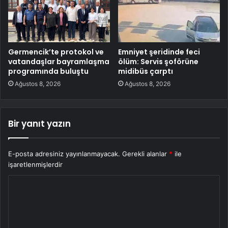
Germencik’te protokol ve
Emniyet şeridinde feci
vatandaşlar bayramlaşma
ölüm: Servis şoförüne
programında buluştu
midibüs çarptı
Ağustos 8, 2026
Ağustos 8, 2026
Bir yanıt yazın
E-posta adresiniz yayınlanmayacak.
Gerekli alanlar
*
ile
işaretlenmişlerdir
Y
o
r