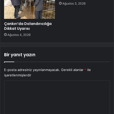
Ağustos 3, 2026
Çankırı’da Dolandırıcılığa
Dikkat Uyarısı
Ağustos 4, 2026
Bir yanıt yazın
E-posta adresiniz yayınlanmayacak.
Gerekli alanlar
*
ile
işaretlenmişlerdir
Y
o
r
u