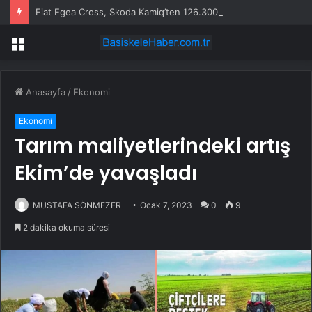
Fiat Egea Cross, Skoda Kamiq’ten 126.300 TL Daha Pahalı
Menü
Anasayfa
/
Ekonomi
Ekonomi
Tarım maliyetlerindeki artış
Ekim’de yavaşladı
MUSTAFA SÖNMEZER
Ocak 7, 2023
0
9
2 dakika okuma süresi