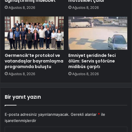
ağırlaştırılmış müebbet
motosiklet çaldı
Ağustos 8, 2026
Ağustos 8, 2026
Germencik’te protokol ve
Emniyet şeridinde feci
vatandaşlar bayramlaşma
ölüm: Servis şoförüne
programında buluştu
midibüs çarptı
Ağustos 8, 2026
Ağustos 8, 2026
Bir yanıt yazın
E-posta adresiniz yayınlanmayacak.
Gerekli alanlar
*
ile
işaretlenmişlerdir
Y