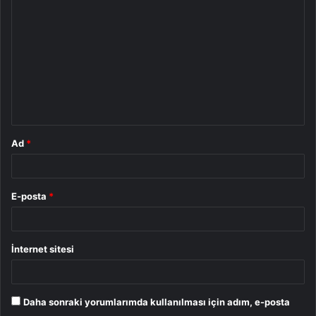
o
r
u
m
*
Ad
*
E-posta
*
İnternet sitesi
Daha sonraki yorumlarımda kullanılması için adım, e-posta