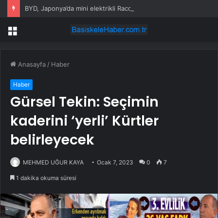
BYD, Japonya’da mini elektrikli Racco ile rekabete giriyor
Menü
Anasayfa
/
Haber
Haber
Gürsel Tekin: Seçimin
kaderini ‘yerli’ Kürtler
belirleyecek
MEHMED UĞUR KAYA
Ocak 7, 2023
0
7
1 dakika okuma süresi