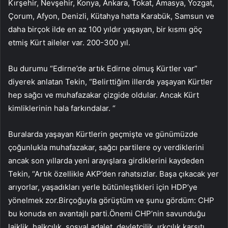
Kırşehir, Nevşehir, Konya, Ankara, Tokat, Amasya, Yozgat,
Çorum, Afyon, Denizli, Kütahya hatta Karabük, Samsun ve
daha birçok ilde en az 100 yıldır yaşayan, bir kısmı göç
etmiş Kürt aileler var. 200-300 yıl.
Bu durumu “Edirne’de artık Edirne olmuş Kürtler var”
diyerek anlatan Tekin, “Belirttiğim illerde yaşayan Kürtler
hep sağcı ve muhafazakar çizgide oldular. Ancak Kürt
kimliklerinin hala farkındalar. “
Buralarda yaşayan Kürtlerin geçmişte ve günümüzde
çoğunlukla muhafazakar, sağcı partilere oy verdiklerini
ancak son yıllarda yeni arayışlara girdiklerini kaydeden
Tekin, “Artık özellikle AKP’den rahatsızlar. Başa çıkacak yer
arıyorlar, yaşadıkları yerle bütünleştikleri için HDP’ye
yönelmek zor.Birçoğuyla görüştüm ve şunu gördüm: CHP
bu konuda en avantajlı parti.Önemi CHP’nin savunduğu
laiklik, halkçılık, sosyal adalet, devletçilik, ırkçılık karşıtı