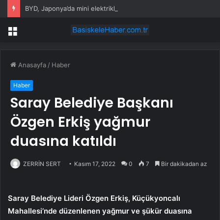
BYD, Japonya’da mini elektrikli Racco ile rekabete giriyor
Menü
Anasayfa
/
Haber
Haber
Saray Belediye Başkanı
Özgen Erkiş yağmur
duasına katıldı
ZERRİN SERT
Kasım 17, 2022
0
7
Bir dakikadan az
Saray Belediye Lideri Özgen Erkiş, Küçükyoncalı
Mahallesi’nde düzenlenen yağmur ve şükür duasına