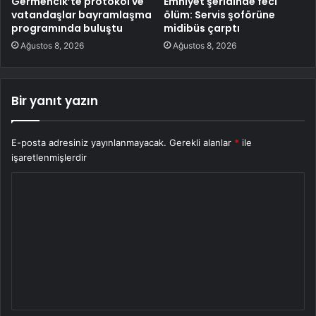
Germencik’te protokol ve
Emniyet şeridinde feci
vatandaşlar bayramlaşma
ölüm: Servis şoförüne
programında buluştu
midibüs çarptı
Ağustos 8, 2026
Ağustos 8, 2026
Bir yanıt yazın
E-posta adresiniz yayınlanmayacak.
Gerekli alanlar
*
ile
işaretlenmişlerdir
Y
o
r
u
m
*