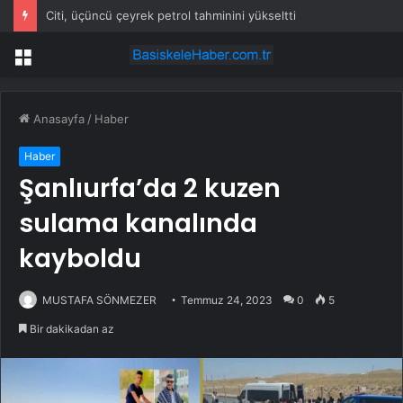
Citi, üçüncü çeyrek petrol tahminini yükseltti
Menü
Anasayfa
/
Haber
Haber
Şanlıurfa’da 2 kuzen
sulama kanalında
kayboldu
MUSTAFA SÖNMEZER
Temmuz 24, 2023
0
5
Bir dakikadan az