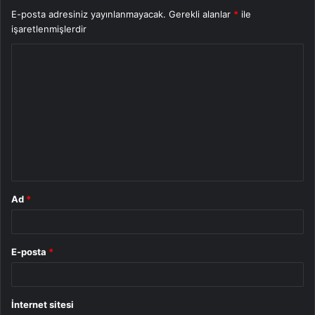
E-posta adresiniz yayınlanmayacak.
Gerekli alanlar
*
ile
işaretlenmişlerdir
Y
o
r
u
m
*
Ad
*
E-posta
*
İnternet sitesi