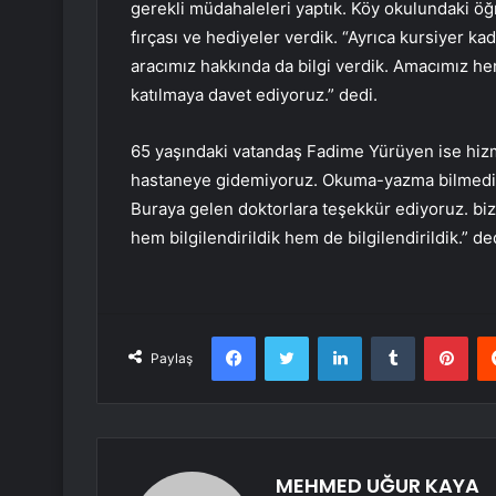
gerekli müdahaleleri yaptık. Köy okulundaki öğr
fırçası ve hediyeler verdik. “Ayrıca kursiyer ka
aracımız hakkında da bilgi verdik. Amacımız he
katılmaya davet ediyoruz.” dedi.
65 yaşındaki vatandaş Fadime Yürüyen ise hiz
hastaneye gidemiyoruz. Okuma-yazma bilmediğ
Buraya gelen doktorlara teşekkür ediyoruz. biz
hem bilgilendirildik hem de bilgilendirildik.” de
Facebook
Twitter
LinkedIn
Tumblr
Pint
Paylaş
MEHMED UĞUR KAYA