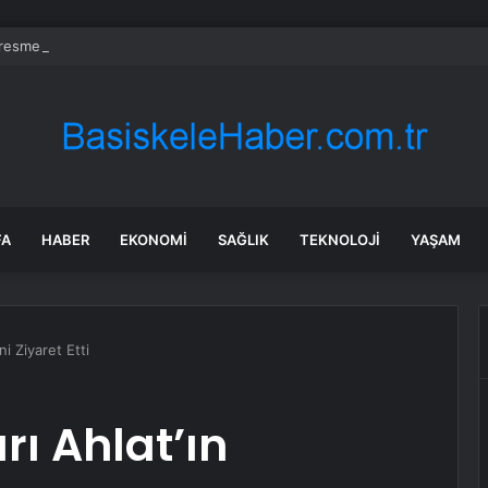
 resmen haritadan silindi: Halk tahliye edildi
FA
HABER
EKONOMI
SAĞLIK
TEKNOLOJI
YAŞAM
ni Ziyaret Etti
rı Ahlat’ın