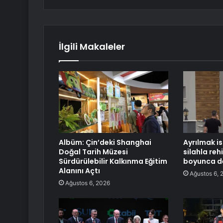
İlgili Makaleler
Albüm: Çin’deki Shanghai
Ayrılmak is
Doğal Tarih Müzesi
silahla reh
Sürdürülebilir Kalkınma Eğitim
boyunca de
Alanını Açtı
Ağustos 6, 
Ağustos 6, 2026