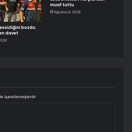
muaf tuttu
Ağustos 6, 2026
essizliğini bozdu:
en davet
2026
le işaretlenmişlerdir