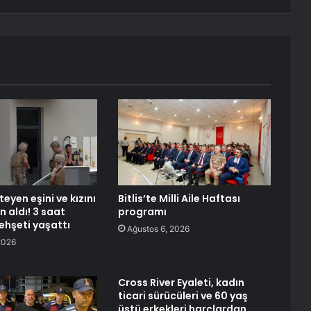
teyen eşini ve kızını
Bitlis’te Milli Aile Haftası
in aldı! 3 saat
programı
hşeti yaşattı
Ağustos 6, 2026
2026
Cross River Eyaleti, kadın
ticari sürücüleri ve 60 yaş
üstü erkekleri harçlardan