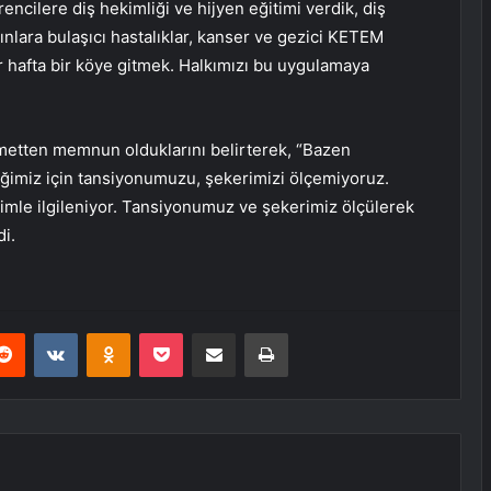
encilere diş hekimliği ve hijyen eğitimi verdik, diş
dınlara bulaşıcı hastalıklar, kanser ve gezici KETEM
r hafta bir köye gitmek. Halkımızı bu uygulamaya
metten memnun olduklarını belirterek, “Bazen
imiz için tansiyonumuzu, şekerimizi ölçemiyoruz.
imle ilgileniyor. Tansiyonumuz ve şekerimiz ölçülerek
di.
erest
Reddit
VKontakte
Odnoklassniki
Pocket
E-Posta ile paylaş
Yazdır