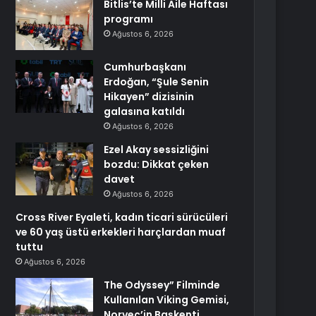
Bitlis’te Milli Aile Haftası
programı
Ağustos 6, 2026
Cumhurbaşkanı
Erdoğan, “Şule Senin
Hikayen” dizisinin
galasına katıldı
Ağustos 6, 2026
Ezel Akay sessizliğini
bozdu: Dikkat çeken
davet
Ağustos 6, 2026
Cross River Eyaleti, kadın ticari sürücüleri
ve 60 yaş üstü erkekleri harçlardan muaf
tuttu
Ağustos 6, 2026
The Odyssey” Filminde
Kullanılan Viking Gemisi,
Norveç’in Başkenti