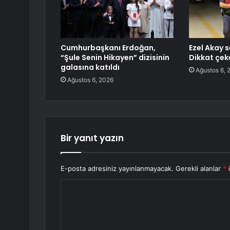
Cumhurbaşkanı Erdoğan,
Ezel Akay s
“Şule Senin Hikayen” dizisinin
Dikkat çek
galasına katıldı
Ağustos 6, 
Ağustos 6, 2026
Bir yanıt yazın
E-posta adresiniz yayınlanmayacak.
Gerekli alanlar
*
i
Y
o
r