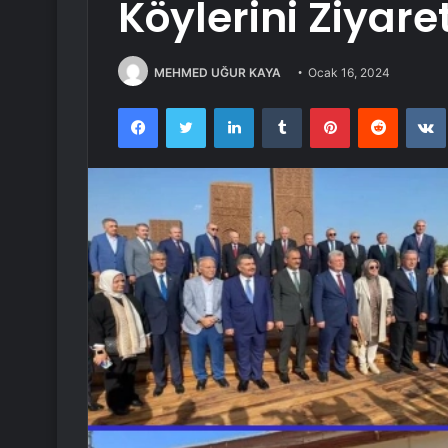
Köylerini Ziyaret
MEHMED UĞUR KAYA
Ocak 16, 2024
Facebook
Twitter
LinkedIn
Tumblr
Pinterest
Reddit