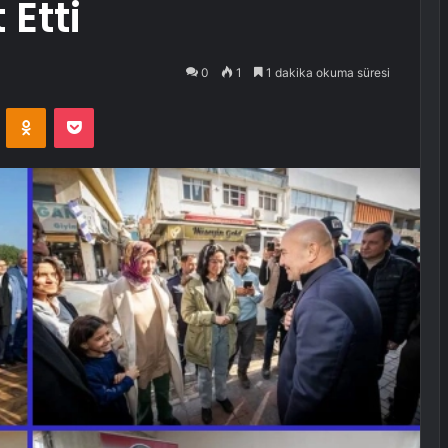
 Etti
0
1
1 dakika okuma süresi
VKontakte
Odnoklassniki
Pocket