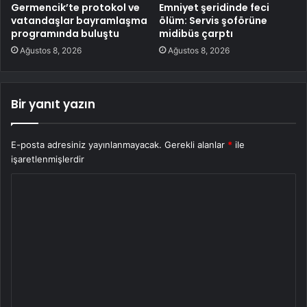
Germencik’te protokol ve
Emniyet şeridinde feci
vatandaşlar bayramlaşma
ölüm: Servis şoförüne
programında buluştu
midibüs çarptı
Ağustos 8, 2026
Ağustos 8, 2026
Bir yanıt yazın
E-posta adresiniz yayınlanmayacak.
Gerekli alanlar
*
ile
işaretlenmişlerdir
Y
o
r
u
m
*