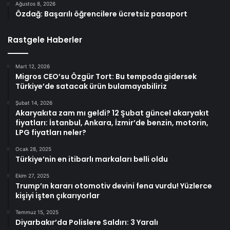
Ağustos 8, 2026
Özdağ: Başarılı öğrencilere ücretsiz pasaport
Rastgele Haberler
Mart 12, 2026
Migros CEO’su Özgür Tort: Bu tempoda gidersek
Türkiye’de satacak ürün bulamayabiliriz
Şubat 14, 2026
Akaryakıta zam mı geldi? 12 Şubat güncel akaryakıt
fiyatları: İstanbul, Ankara, İzmir’de benzin, motorin,
LPG fiyatları neler?
Ocak 28, 2025
Türkiye’nin en itibarlı markaları belli oldu
Ekim 27, 2025
Trump’ın kararı otomotiv devini fena vurdu! Yüzlerce
kişiyi işten çıkarıyorlar
Temmuz 15, 2025
Diyarbakır’da Polislere Saldırı: 3 Yaralı