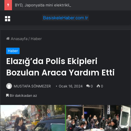
BYD, Japonya’da mini elektrikli Racco ile rekabete giriyor
Menü
Anasayfa
/
Haber
Haber
Elazığ’da Polis Ekipleri
Bozulan Araca Yardım Etti
MUSTAFA SÖNMEZER
Ocak 16, 2024
0
0
Bir dakikadan az