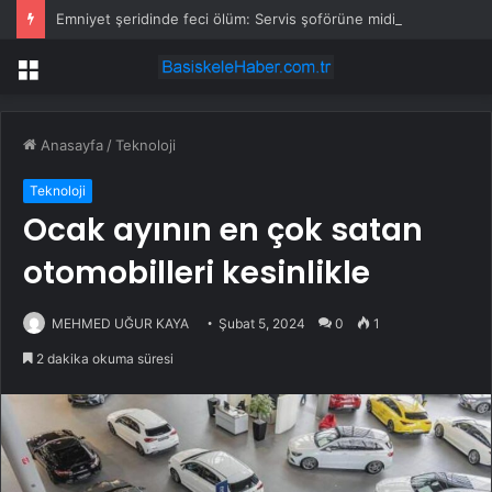
Emniyet şeridinde feci ölüm: Servis şoförüne midibüs çarptı
Menü
Anasayfa
/
Teknoloji
Teknoloji
Ocak ayının en çok satan
otomobilleri kesinlikle
MEHMED UĞUR KAYA
Şubat 5, 2024
0
1
2 dakika okuma süresi