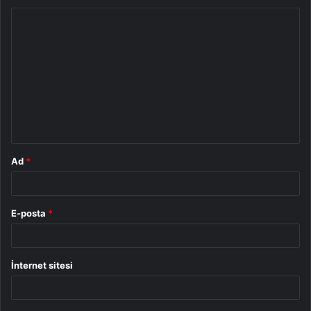
Y
o
r
u
m
*
Ad
*
E-posta
*
İnternet sitesi