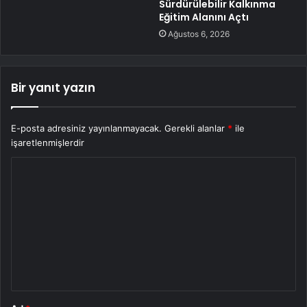
Sürdürülebilir Kalkınma
Eğitim Alanını Açtı
Ağustos 6, 2026
Bir yanıt yazın
E-posta adresiniz yayınlanmayacak.
Gerekli alanlar
*
ile
işaretlenmişlerdir
Y
o
r
u
m
*