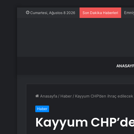
Emniy
Cumartesi, Ağustos 8 2026
Son Dakika Haberleri
ANASAY
Anasayfa
/
Haber
/
Kayyum CHP’den ihraç edilecek v
Haber
Kayyum CHP’den