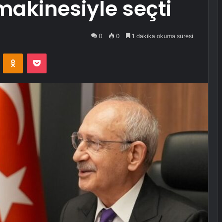
makinesiyle seçti
0
0
1 dakika okuma süresi
VKontakte
Odnoklassniki
Pocket