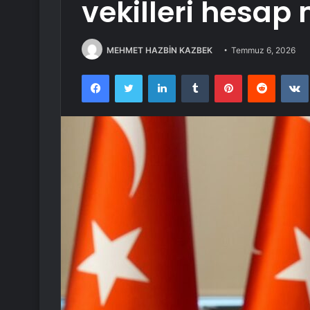
vekilleri hesap 
MEHMET HAZBİN KAZBEK
Temmuz 6, 2026
Facebook
Twitter
LinkedIn
Tumblr
Pinterest
Reddit