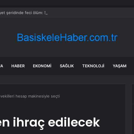
et şeridinde feci ölüm: Servis şoförüne midibüs çarptı
FA
HABER
EKONOMI
SAĞLIK
TEKNOLOJI
YAŞAM
ekilleri hesap makinesiyle seçti
 ihraç edilecek