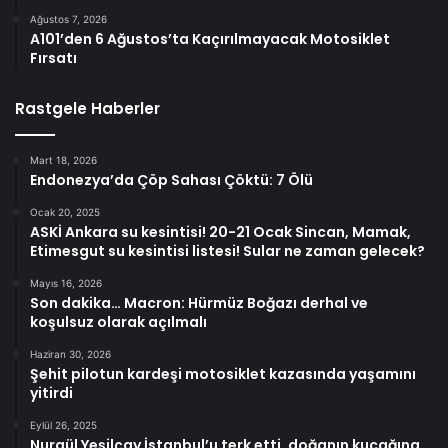
Ağustos 7, 2026
A101’den 6 Ağustos’ta Kaçırılmayacak Motosiklet
Fırsatı
Rastgele Haberler
Mart 18, 2026
Endonezya’da Çöp Sahası Çöktü: 7 Ölü
Ocak 20, 2025
ASKİ Ankara su kesintisi! 20-21 Ocak Sincan, Mamak,
Etimesgut su kesintisi listesi! Sular ne zaman gelecek?
Mayıs 16, 2026
Son dakika… Macron: Hürmüz Boğazı derhal ve
koşulsuz olarak açılmalı
Haziran 30, 2026
Şehit pilotun kardeşi motosiklet kazasında yaşamını
yitirdi
Eylül 26, 2025
Nurgül Yeşilçay İstanbul’u terk etti, doğanın kucağına