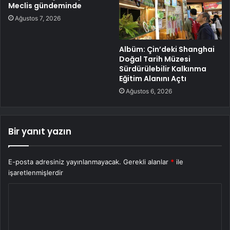
Meclis gündeminde
Ağustos 7, 2026
Albüm: Çin’deki Shanghai
Doğal Tarih Müzesi
Sürdürülebilir Kalkınma
Eğitim Alanını Açtı
Ağustos 6, 2026
Bir yanıt yazın
E-posta adresiniz yayınlanmayacak.
Gerekli alanlar
*
ile
işaretlenmişlerdir
Y
o
r