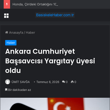
Honda, Çin’deki Ortaklığını 10 Yıl Uzattı
Menü
Anasayfa
/
Haber
Haber
Ankara Cumhuriyet
Başsavcısı Yargıtay üyesi
oldu
ÜMİT SAVĞA
Temmuz 6, 2026
0
0
Bir dakikadan az