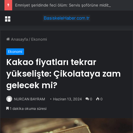
Emniyet şeridinde feci ölüm: Servis şoförüne midibüs çarptı
Menü
Anasayfa
/
Ekonomi
Ekonomi
Kakao fiyatları tekrar
yükselişte: Çikolataya zam
gelecek mi?
NURCAN BAYRAM
Haziran 13, 2024
0
0
1 dakika okuma süresi