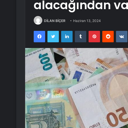
alacağından va
DİLAN BİÇER
Haziran 13, 2024
Facebook
Twitter
LinkedIn
Tumblr
Pinterest
Reddit