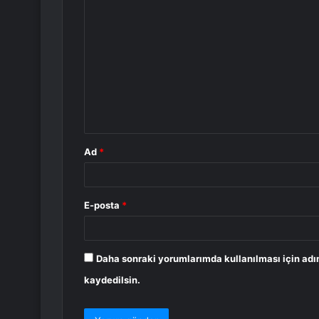
Y
o
r
u
m
*
Ad
*
E-posta
*
Daha sonraki yorumlarımda kullanılması için adı
kaydedilsin.