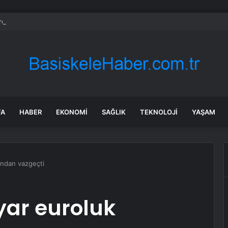
 resmen haritadan silindi: Halk tahliye edildi
FA
HABER
EKONOMI
SAĞLIK
TEKNOLOJI
YAŞAM
ından vazgeçti
yar euroluk