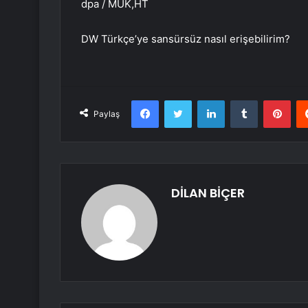
dpa / MUK,HT
DW Türkçe’ye sansürsüz nasıl erişebilirim?
Facebook
Twitter
LinkedIn
Tumblr
Pint
Paylaş
DİLAN BİÇER