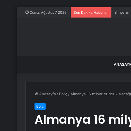
Bir şehir
Cuma, Ağustos 7 2026
Son Dakika Haberleri
ANASAY
Anasayfa
/
Borç
/
Almanya 16 milyar euroluk alacağ
Borç
Almanya 16 mil