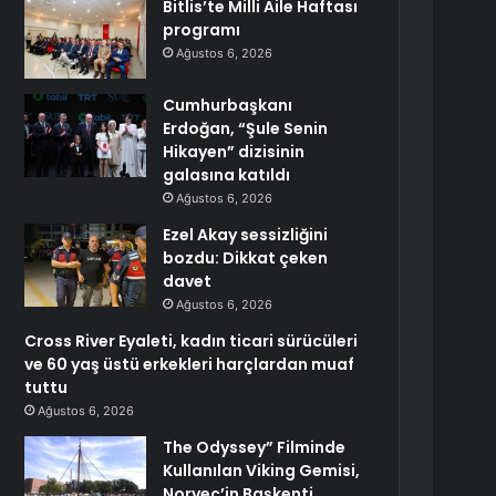
Bitlis’te Milli Aile Haftası
programı
Ağustos 6, 2026
Cumhurbaşkanı
Erdoğan, “Şule Senin
Hikayen” dizisinin
galasına katıldı
Ağustos 6, 2026
Ezel Akay sessizliğini
bozdu: Dikkat çeken
davet
Ağustos 6, 2026
Cross River Eyaleti, kadın ticari sürücüleri
ve 60 yaş üstü erkekleri harçlardan muaf
tuttu
Ağustos 6, 2026
The Odyssey” Filminde
Kullanılan Viking Gemisi,
Norveç’in Başkenti