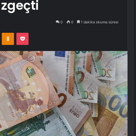
zgeçti
0
0
1 dakika okuma süresi
VKontakte
Odnoklassniki
Pocket