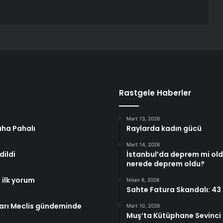
Rastgele Haberler
Mart 13, 2026
aha Pahalı
Raylarda kadın gücü
Mart 14, 2026
dildi
İstanbul’da deprem mi old
nerede deprem oldu?
 ilk yorum
Nisan 8, 2026
Sahte Fatura Skandalı: 43
arı Meclis gündeminde
Mart 10, 2026
Muş’ta Kütüphane Sevinci