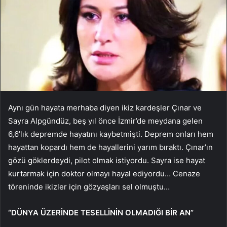
Aynı gün hayata merhaba diyen ikiz kardeşler Çınar ve
Sayra Alpgündüz, beş yıl önce İzmir’de meydana gelen
6,6’lık depremde hayatını kaybetmişti. Deprem onları hem
hayattan kopardı hem de hayallerini yarım bıraktı. Çınar’ın
gözü göklerdeydi, pilot olmak istiyordu. Sayra ise hayat
kurtarmak için doktor olmayı hayal ediyordu… Cenaze
töreninde ikizler için gözyaşları sel olmuştu…
“DÜNYA ÜZERİNDE TESELLİNİN OLMADIĞI BİR AN”