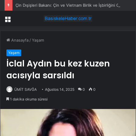
Çin Dışişleri Bakanı: Çin ve Vietnam Birlik ve İşbirliğini Güçlendirmeli
Menü
Anasayfa
/
Yaşam
Yaşam
İclal Aydın bu kez kuzen
acısıyla sarsıldı
ÜMİT SAVĞA
Ağustos 14, 2025
0
0
1 dakika okuma süresi