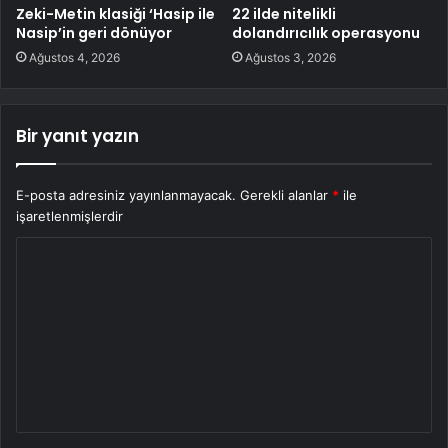
Zeki-Metin klasiği ‘Hasip ile
22 ilde nitelikli
Nasip’in geri dönüyor
dolandırıcılık operasyonu
Ağustos 4, 2026
Ağustos 3, 2026
Bir yanıt yazın
E-posta adresiniz yayınlanmayacak.
Gerekli alanlar
*
ile
işaretlenmişlerdir
Y
o
r
u
m
*