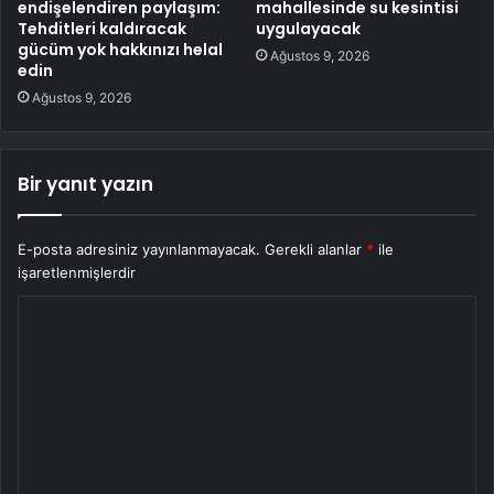
endişelendiren paylaşım:
mahallesinde su kesintisi
Tehditleri kaldıracak
uygulayacak
gücüm yok hakkınızı helal
Ağustos 9, 2026
edin
Ağustos 9, 2026
Bir yanıt yazın
E-posta adresiniz yayınlanmayacak.
Gerekli alanlar
*
ile
işaretlenmişlerdir
Y
o
r
u
m
*