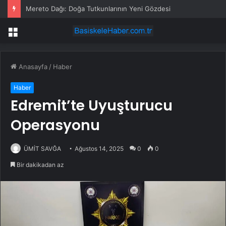
Mereto Dağı: Doğa Tutkunlarının Yeni Gözdesi
Menü
Anasayfa
/
Haber
Haber
Edremit’te Uyuşturucu
Operasyonu
ÜMİT SAVĞA
Ağustos 14, 2025
0
0
Bir dakikadan az