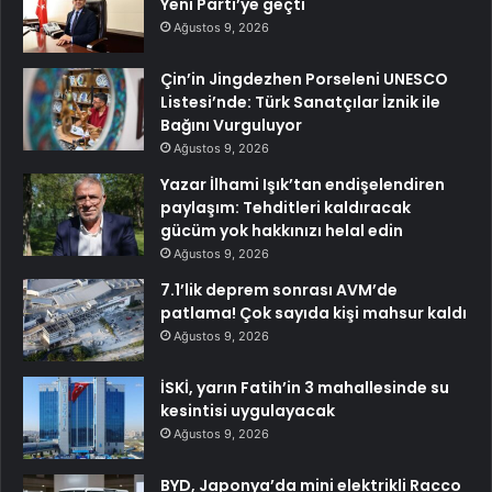
Yeni Parti’ye geçti
Ağustos 9, 2026
Çin’in Jingdezhen Porseleni UNESCO
Listesi’nde: Türk Sanatçılar İznik ile
Bağını Vurguluyor
Ağustos 9, 2026
Yazar İlhami Işık’tan endişelendiren
paylaşım: Tehditleri kaldıracak
gücüm yok hakkınızı helal edin
Ağustos 9, 2026
7.1’lik deprem sonrası AVM’de
patlama! Çok sayıda kişi mahsur kaldı
Ağustos 9, 2026
İSKİ, yarın Fatih’in 3 mahallesinde su
kesintisi uygulayacak
Ağustos 9, 2026
BYD, Japonya’da mini elektrikli Racco