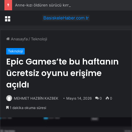
Anne-kızı öldüren sürücü kırmızı ışıkta geçip, 112 kilometre hızla çarpmış
Menü
Anasayfa
/
Teknoloji
Teknoloji
Epic Games’te bu haftanın
ücretsiz oyunu erişime
açıldı
MEHMET HAZBİN KAZBEK
Mayıs 14, 2026
0
0
1 dakika okuma süresi