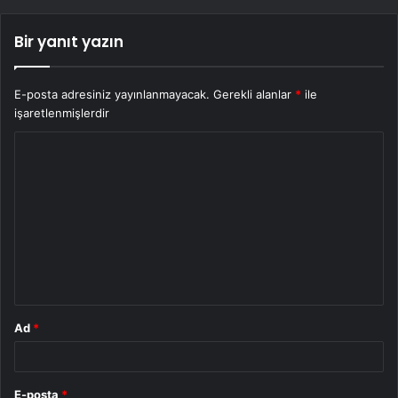
Bir yanıt yazın
E-posta adresiniz yayınlanmayacak.
Gerekli alanlar
*
ile
işaretlenmişlerdir
Y
o
r
u
m
*
Ad
*
E-posta
*