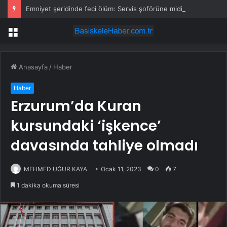
Emniyet şeridinde feci ölüm: Servis şoförüne midibüs çarptı
Menü
Anasayfa
/
Haber
Haber
Erzurum’da Kuran
kursundaki ‘işkence’
davasında tahliye olmadı
MEHMED UĞUR KAYA
Ocak 11, 2023
0
7
1 dakika okuma süresi