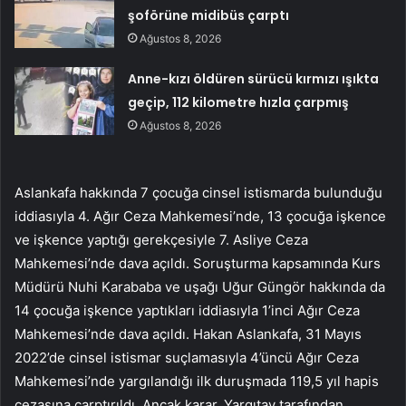
şoförüne midibüs çarptı
Ağustos 8, 2026
Anne-kızı öldüren sürücü kırmızı ışıkta
geçip, 112 kilometre hızla çarpmış
Ağustos 8, 2026
Aslankafa hakkında 7 çocuğa cinsel istismarda bulunduğu
iddiasıyla 4. Ağır Ceza Mahkemesi’nde, 13 çocuğa işkence
ve işkence yaptığı gerekçesiyle 7. Asliye Ceza
Mahkemesi’nde dava açıldı. Soruşturma kapsamında Kurs
Müdürü Nuhi Karababa ve uşağı Uğur Güngör hakkında da
14 çocuğa işkence yaptıkları iddiasıyla 1’inci Ağır Ceza
Mahkemesi’nde dava açıldı. Hakan Aslankafa, 31 Mayıs
2022’de cinsel istismar suçlamasıyla 4’üncü Ağır Ceza
Mahkemesi’nde yargılandığı ilk duruşmada 119,5 yıl hapis
cezasına çarptırıldı. Ancak karar, Yargıtay tarafından