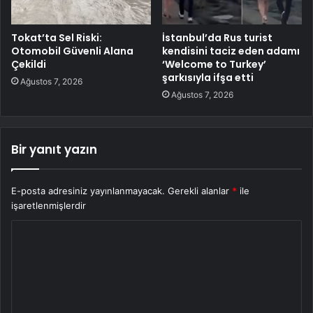
Tokat’ta Sel Riski:
İstanbul’da Rus turist
Otomobil Güvenli Alana
kendisini taciz eden adamı
Çekildi
‘Welcome to Turkey’
şarkısıyla ifşa etti
Ağustos 7, 2026
Ağustos 7, 2026
Bir yanıt yazın
E-posta adresiniz yayınlanmayacak.
Gerekli alanlar
*
ile
işaretlenmişlerdir
Y
o
r
u