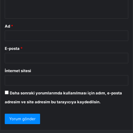
m
*
Ad
*
E-posta
*
İnternet sitesi
Daha sonraki yorumlarımda kullanılması için adım, e-posta
adresim ve site adresim bu tarayıcıya kaydedilsin.