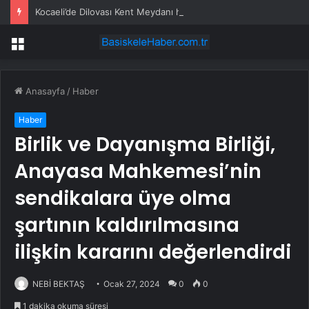
Kocaeli’de Dilovası Kent Meydanı hızlandı
Menü
Anasayfa
/
Haber
Haber
Birlik ve Dayanışma Birliği,
Anayasa Mahkemesi’nin
sendikalara üye olma
şartının kaldırılmasına
ilişkin kararını değerlendirdi
NEBİ BEKTAŞ
Ocak 27, 2024
0
0
1 dakika okuma süresi