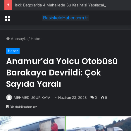
İski: Bağcılar’da 4 Mahallede Su Kesintisi Yapılacak
Menü
Anasayfa
/
Haber
Haber
Anamur’da Yolcu Otobüsü
Barakaya Devrildi: Çok
Sayıda Yaralı
MEHMED UĞUR KAYA
Haziran 23, 2023
0
5
Bir dakikadan az