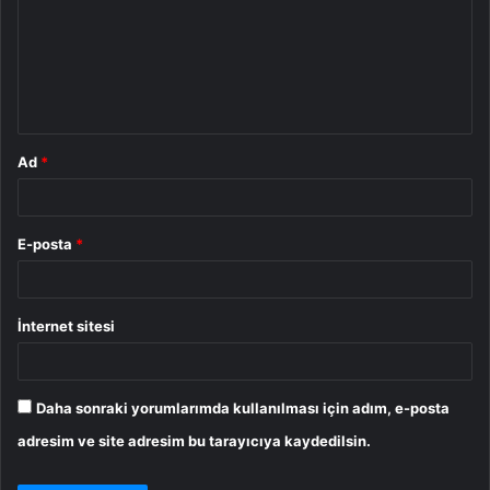
r
u
m
*
Ad
*
E-posta
*
İnternet sitesi
Daha sonraki yorumlarımda kullanılması için adım, e-posta
adresim ve site adresim bu tarayıcıya kaydedilsin.