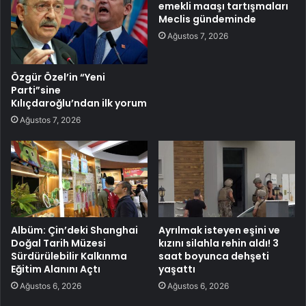
emekli maaşı tartışmaları
Meclis gündeminde
Ağustos 7, 2026
Özgür Özel’in “Yeni
Parti”sine
Kılıçdaroğlu’ndan ilk yorum
Ağustos 7, 2026
Albüm: Çin’deki Shanghai
Ayrılmak isteyen eşini ve
Doğal Tarih Müzesi
kızını silahla rehin aldı! 3
Sürdürülebilir Kalkınma
saat boyunca dehşeti
Eğitim Alanını Açtı
yaşattı
Ağustos 6, 2026
Ağustos 6, 2026