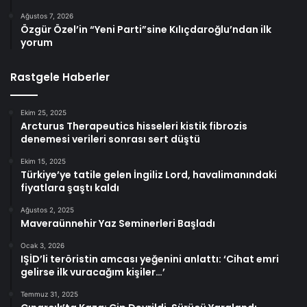
Ağustos 7, 2026
Özgür Özel’in “Yeni Parti”sine Kılıçdaroğlu’ndan ilk
yorum
Rastgele Haberler
Ekim 25, 2025
Arcturus Therapeutics hisseleri kistik fibrozis
denemesi verileri sonrası sert düştü
Ekim 15, 2025
Türkiye’ye tatile gelen İngiliz Lord, havalimanındaki
fiyatlara şaştı kaldı
Ağustos 2, 2025
Maveraünnehir Yaz Seminerleri Başladı
Ocak 3, 2026
IŞİD’li teröristin amcası yeğenini anlattı: ‘Cihat emri
gelirse ilk vuracağım kişiler…’
Temmuz 31, 2025