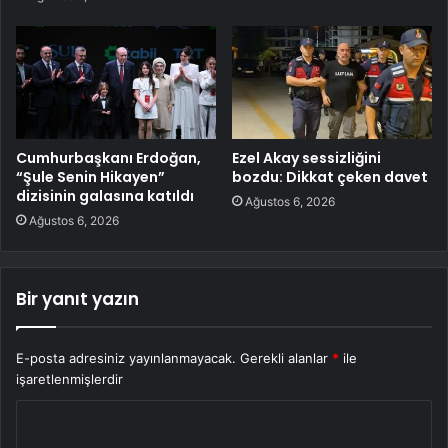
Cumhurbaşkanı Erdoğan,
Ezel Akay sessizliğini
“Şule Senin Hikayen”
bozdu: Dikkat çeken davet
dizisinin galasına katıldı
Ağustos 6, 2026
Ağustos 6, 2026
Bir yanıt yazın
E-posta adresiniz yayınlanmayacak.
Gerekli alanlar
*
ile
işaretlenmişlerdir
Y
o