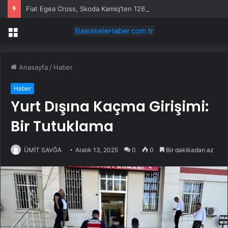
Fiat Egea Cross, Skoda Kamiq’ten 126.300 TL Daha Pahalı
Menü
Anasayfa
/
Haber
Haber
Yurt Dışına Kaçma Girişimi:
Bir Tutuklama
ÜMİT SAVĞA
Aralık 13, 2025
0
0
Bir dakikadan az