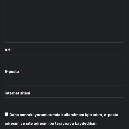
r
u
m
*
Ad
*
E-posta
*
İnternet sitesi
Daha sonraki yorumlarımda kullanılması için adım, e-posta
adresim ve site adresim bu tarayıcıya kaydedilsin.