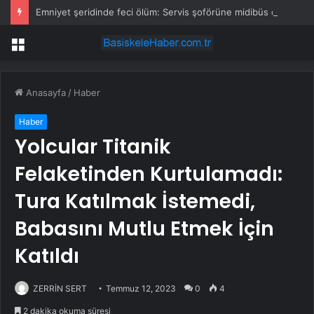
Emniyet şeridinde feci ölüm: Servis şoförüne midibüs çarptı
Menü
Anasayfa
/
Haber
Haber
Yolcular Titanik
Felaketinden Kurtulamadı:
Tura Katılmak İstemedi,
Babasını Mutlu Etmek İçin
Katıldı
ZERRİN SERT
Temmuz 12, 2023
0
4
2 dakika okuma süresi