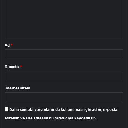
r
u
m
*
Ad
*
E-posta
*
İnternet sitesi
Daha sonraki yorumlarımda kullanılması için adım, e-posta
adresim ve site adresim bu tarayıcıya kaydedilsin.