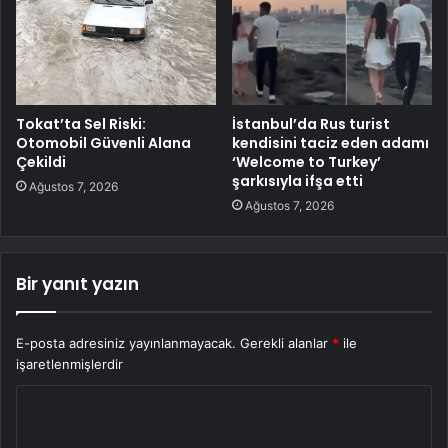
Tokat’ta Sel Riski:
İstanbul’da Rus turist
Otomobil Güvenli Alana
kendisini taciz eden adamı
Çekildi
‘Welcome to Turkey’
şarkısıyla ifşa etti
Ağustos 7, 2026
Ağustos 7, 2026
Bir yanıt yazın
E-posta adresiniz yayınlanmayacak.
Gerekli alanlar
*
ile
işaretlenmişlerdir
Y
o