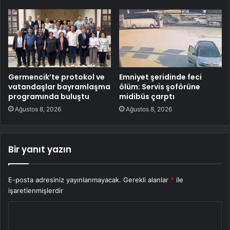
Germencik’te protokol ve
Emniyet şeridinde feci
vatandaşlar bayramlaşma
ölüm: Servis şoförüne
programında buluştu
midibüs çarptı
Ağustos 8, 2026
Ağustos 8, 2026
Bir yanıt yazın
E-posta adresiniz yayınlanmayacak.
Gerekli alanlar
*
ile
işaretlenmişlerdir
Y
o