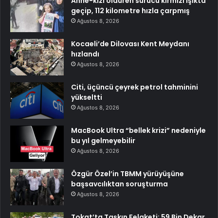
Anne-kızı öldüren sürücü kırmızı ışıkta
geçip, 112 kilometre hızla çarpmış
Ağustos 8, 2026
Kocaeli’de Dilovası Kent Meydanı
hızlandı
Ağustos 8, 2026
Citi, üçüncü çeyrek petrol tahminini
yükseltti
Ağustos 8, 2026
MacBook Ultra “bellek krizi” nedeniyle
bu yıl gelmeyebilir
Ağustos 8, 2026
Özgür Özel’in TBMM yürüyüşüne
başsavcılıktan soruşturma
Ağustos 8, 2026
Tokat’ta Taşkın Felaketi: 59 Bin Dekar