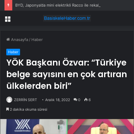
BYD, Japonya’da mini elektrikli Racco ile rekabete giriyor
Menü
Anasayfa
/
Haber
Haber
YÖK Başkanı Özvar: “Türkiye
belge sayısını en çok artıran
ülkelerden biri”
ZERRİN SERT
Aralık 18, 2022
0
6
2 dakika okuma süresi