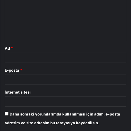
r
u
m
*
Ad
*
E-posta
*
İnternet sitesi
Daha sonraki yorumlarımda kullanılması için adım, e-posta
adresim ve site adresim bu tarayıcıya kaydedilsin.