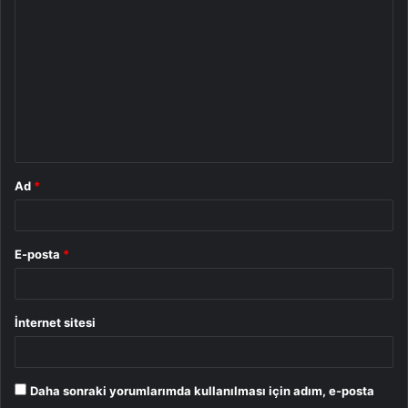
o
r
u
m
*
Ad
*
E-posta
*
İnternet sitesi
Daha sonraki yorumlarımda kullanılması için adım, e-posta