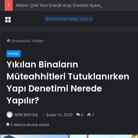
Albüm: Çinli Yeni Enerjili Araç Üreticisi Xpeng, Avustralya’da Yeni Modellerini Tanıttı
Menü
Anasayfa
/
Haber
Haber
Yıkılan Binaların
Müteahhitleri Tutuklanırken
Yapı Denetimi Nerede
Yapılır?
NEBİ BEKTAŞ
Şubat 13, 2023
0
7
3 dakika okuma süresi