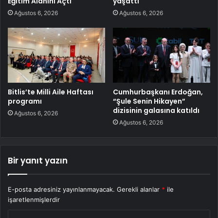
Eğitim Alanını Açtı
yaşattı
Ağustos 6, 2026
Ağustos 6, 2026
Bitlis’te Milli Aile Haftası
Cumhurbaşkanı Erdoğan,
programı
“Şule Senin Hikayen”
dizisinin galasına katıldı
Ağustos 6, 2026
Ağustos 6, 2026
Bir yanıt yazın
E-posta adresiniz yayınlanmayacak.
Gerekli alanlar
*
ile
işaretlenmişlerdir
Y