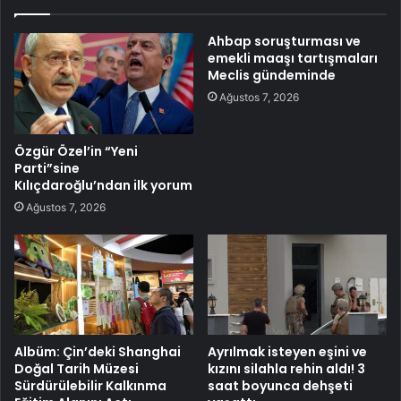
Ahbap soruşturması ve
emekli maaşı tartışmaları
Meclis gündeminde
Ağustos 7, 2026
Özgür Özel’in “Yeni
Parti”sine
Kılıçdaroğlu’ndan ilk yorum
Ağustos 7, 2026
Albüm: Çin’deki Shanghai
Ayrılmak isteyen eşini ve
Doğal Tarih Müzesi
kızını silahla rehin aldı! 3
Sürdürülebilir Kalkınma
saat boyunca dehşeti