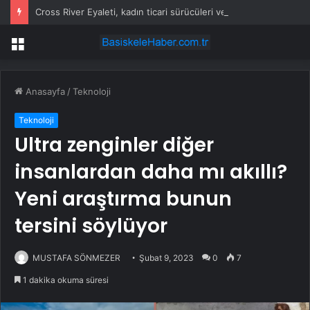
Cross River Eyaleti, kadın ticari sürücüleri ve 60 yaş üstü erkekleri harçlardan muaf tuttu
Menü
Anasayfa
/
Teknoloji
Teknoloji
Ultra zenginler diğer
insanlardan daha mı akıllı?
Yeni araştırma bunun
tersini söylüyor
MUSTAFA SÖNMEZER
Şubat 9, 2023
0
7
1 dakika okuma süresi