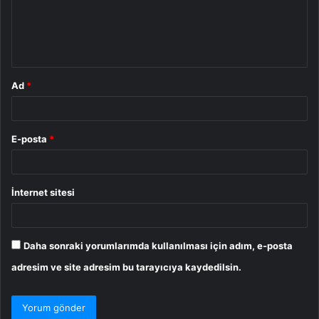
u
m
*
Ad
*
E-posta
*
İnternet sitesi
Daha sonraki yorumlarımda kullanılması için adım, e-posta
adresim ve site adresim bu tarayıcıya kaydedilsin.