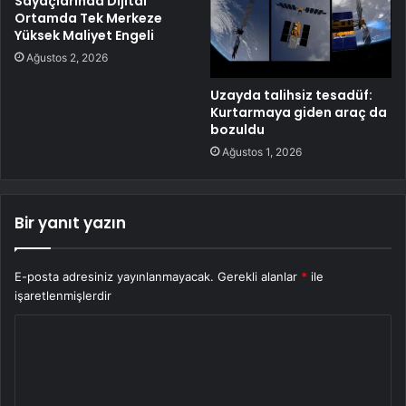
Sayaçlarında Dijital
Ortamda Tek Merkeze
Yüksek Maliyet Engeli
Ağustos 2, 2026
Uzayda talihsiz tesadüf:
Kurtarmaya giden araç da
bozuldu
Ağustos 1, 2026
Bir yanıt yazın
E-posta adresiniz yayınlanmayacak.
Gerekli alanlar
*
ile
işaretlenmişlerdir
Y
o
r