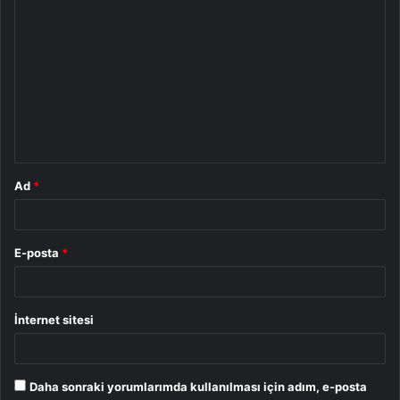
Y
o
r
u
m
*
Ad
*
E-posta
*
İnternet sitesi
Daha sonraki yorumlarımda kullanılması için adım, e-posta