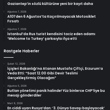
Gaziantep’in sözlü kültürüne yeni bir kayıt daha
Ağustos 7, 2026
A101’den 6 Ağustos’ta Kaçırılmayacak Motosiklet
Fırsatı
Ağustos 7, 2026
İstanbul’da Rus turist kendisini taciz eden adamı
‘Welcome to Turkey’ şarkısıyla ifşa etti
Rastgele Haberler
Şubat 12, 2026
İçişleri Bakanlığı’na Atanan Mustafa Çiftçi, Erzurum’a
Veda Etti: “Saat 12.00 Gibi Devir Teslimi
Gerçekleştirmiş Olacağım”
Ağustos 5, 2026
Butlan yönetimi panik halinde! Yüz binlerce CHP’liye bu
mesajı gönderdiler
Mart 9, 2026
En ciddi uyarı Rusya’dan: ‘3. Dünya Savaşı başlayacak’