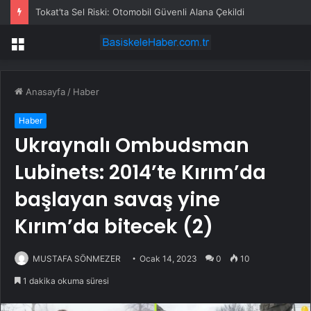
Tokat’ta Sel Riski: Otomobil Güvenli Alana Çekildi
Menü
Anasayfa
/
Haber
Haber
Ukraynalı Ombudsman
Lubinets: 2014’te Kırım’da
başlayan savaş yine
Kırım’da bitecek (2)
MUSTAFA SÖNMEZER
Ocak 14, 2023
0
10
1 dakika okuma süresi