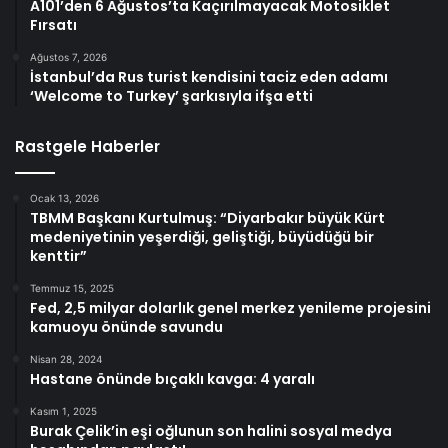
A101’den 6 Ağustos’ta Kaçırılmayacak Motosiklet
Fırsatı
Ağustos 7, 2026
İstanbul’da Rus turist kendisini taciz eden adamı
‘Welcome to Turkey’ şarkısıyla ifşa etti
Rastgele Haberler
Ocak 13, 2026
TBMM Başkanı Kurtulmuş: “Diyarbakır büyük Kürt
medeniyetinin yeşerdiği, geliştiği, büyüdüğü bir
kenttir”
Temmuz 15, 2025
Fed, 2,5 milyar dolarlık genel merkez yenileme projesini
kamuoyu önünde savundu
Nisan 28, 2024
Hastane önünde bıçaklı kavga: 4 yaralı
Kasım 1, 2025
Burak Çelik’in eşi oğlunun son halini sosyal medya