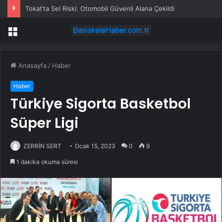
Tokat’ta Sel Riski: Otomobil Güvenli Alana Çekildi
Menü
Anasayfa
/
Haber
Haber
Türkiye Sigorta Basketbol
Süper Ligi
ZERRİN SERT
Ocak 15, 2023
0
9
1 dakika okuma süresi