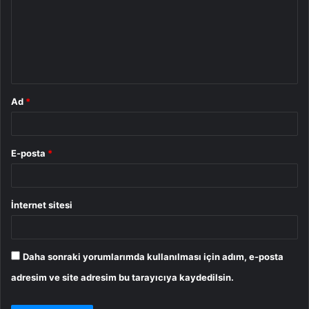
r
u
m
*
Ad
*
E-posta
*
İnternet sitesi
Daha sonraki yorumlarımda kullanılması için adım, e-posta
adresim ve site adresim bu tarayıcıya kaydedilsin.