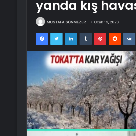
yanda kış hava
MUSTAFA SÖNMEZER
Ocak 19, 2023
Facebook
Twitter
LinkedIn
Tumblr
Pinterest
Reddit