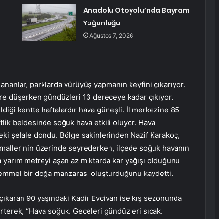
Anadolu Otoyolu’nda Bayram
Yoğunluğu
Ağustos 7, 2026
ananlar, parklarda yürüyüş yapmanın keyfini çıkarıyor.
ere düşerken gündüzleri 13 dereceye kadar çıkıyor.
ildiği kentte haftalardır hava güneşli. İl merkezine 85
tlik beldesinde soğuk hava etkili oluyor. Hava
ndeki şelale dondu. Bölge sakinlerinden Nazif Karakoç,
rmallerinin üzerinde seyrederken, ilçede soğuk havanın
da yarım metreyi aşan az miktarda kar yağışı olduğunu
emmel bir doğa manzarası oluşturduğunu kaydetti.
çıkaran 90 yaşındaki Kadir Evcivan ise kış sezonunda
irterek, “Hava soğuk. Geceleri gündüzleri sıcak.