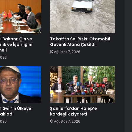
ri Bakanı: Çin ve
Tokat’ta Sel Riski: Otomobil
ik ve İşbirliğini
Güvenli Alana Çekildi
eli
Ağustos 7, 2026
2026
 Gvir’in Ülkeye
Şanlıurfa’dan Halep’e
sakladı
kardeşlik ziyareti
2026
Ağustos 7, 2026