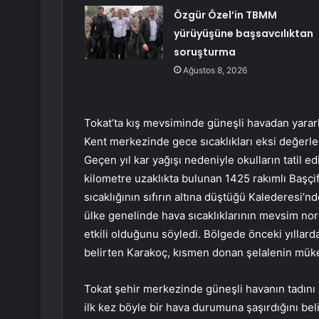
Özgür Özel’in TBMM
yürüyüşüne başsavcılıktan
soruşturma
Ağustos 8, 2026
Tokat’ta kış mevsiminde güneşli havadan yararl
Kent merkezinde gece sıcaklıkları eksi değerl
Geçen yıl kar yağışı nedeniyle okulların tatil ed
kilometre uzaklıkta bulunan 1425 rakımlı Başçif
sıcaklığının sıfırın altına düştüğü Kalederesi’
ülke genelinde hava sıcaklıklarının mevsim no
etkili olduğunu söyledi. Bölgede önceki yıllar
belirten Karakoç, kısmen donan şelalenin mük
Tokat şehir merkezinde güneşli havanın tadını 
ilk kez böyle bir hava durumuna şaşırdığını bel