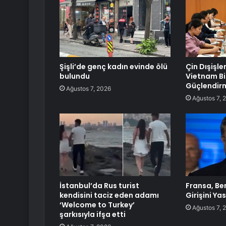
Şişli’de genç kadın evinde ölü
Çin Dışişle
bulundu
Vietnam Birl
Güçlendirm
Ağustos 7, 2026
Ağustos 7, 
İstanbul’da Rus turist
Fransa, Ben
kendisini taciz eden adamı
Girişini Ya
‘Welcome to Turkey’
Ağustos 7, 
şarkısıyla ifşa etti