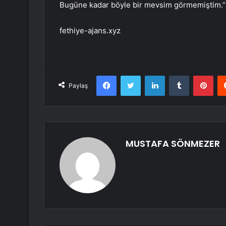
Bugüne kadar böyle bir mevsim görmemiştim.”
fethiye-ajans.xyz
Facebook
Twitter
LinkedIn
Tumblr
Pint
Paylaş
MUSTAFA SÖNMEZER