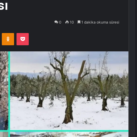
sı
0
10
1 dakika okuma süresi
VKontakte
Odnoklassniki
Pocket