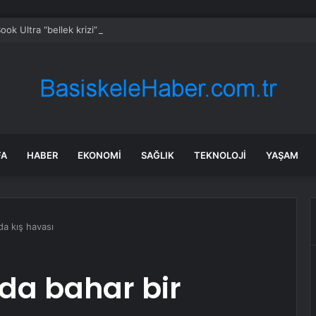
ok Ultra “bellek krizi” nedeniyle bu yıl gelmeyebilir
FA
HABER
EKONOMI
SAĞLIK
TEKNOLOJI
YAŞAM
da kış havası
nda bahar bir