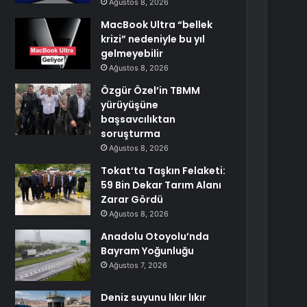
Ağustos 8, 2026
MacBook Ultra “bellek
krizi” nedeniyle bu yıl
gelmeyebilir
Ağustos 8, 2026
Özgür Özel’in TBMM
yürüyüşüne
başsavcılıktan
soruşturma
Ağustos 8, 2026
Tokat’ta Taşkın Felaketi:
59 Bin Dekar Tarım Alanı
Zarar Gördü
Ağustos 8, 2026
Anadolu Otoyolu’nda
Bayram Yoğunluğu
Ağustos 7, 2026
Deniz suyunu lıkır lıkır