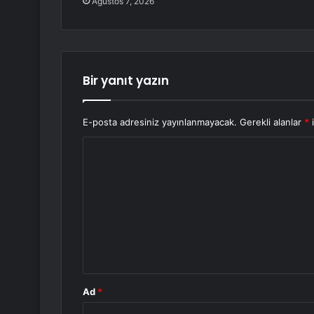
Ağustos 7, 2026
Bir yanıt yazın
E-posta adresiniz yayınlanmayacak.
Gerekli alanlar
*
i
Y
o
r
u
m
*
Ad
*