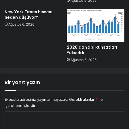
Ağustos 6, 2026
New York Times hissesi
neden düşüyor?
Ağustos 6, 2026
2026’da Yapı Ruhsatları
Yükseldi
Ağustos 5, 2026
Bir yanıt yazın
E-posta adresiniz yayınlanmayacak.
Gerekli alanlar
*
ile
işaretlenmişlerdir
Y
o