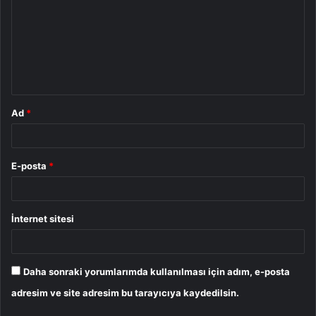
r
u
m
*
Ad
*
E-posta
*
İnternet sitesi
Daha sonraki yorumlarımda kullanılması için adım, e-posta
adresim ve site adresim bu tarayıcıya kaydedilsin.