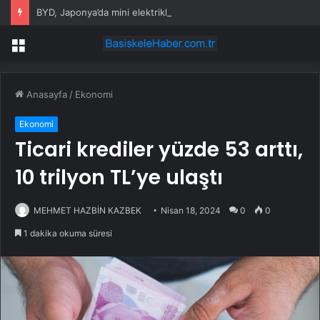
BYD, Japonya’da mini elektrikli Racco ile rekabete giriyor
Menü
Anasayfa
/
Ekonomi
Ekonomi
Ticari krediler yüzde 53 arttı,
10 trilyon TL’ye ulaştı
MEHMET HAZBİN KAZBEK
Nisan 18, 2024
0
0
1 dakika okuma süresi