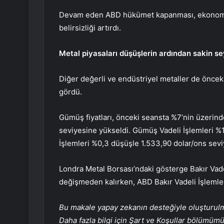
Devam eden ABD hükümet kapanması, ekonomik 
belirsizliği artırdı.
Metal piyasaları düşüşlerin ardından sakin s
Diğer değerli ve endüstriyel metaller de önce
gördü.
Gümüş
fiyatları, önceki seansta %7’nin üzerin
seviyesine yükseldi. Gümüş Vadeli İşlemleri %1
İşlemleri %0,3 düşüşle 1.533,90 dolar/ons sevi
Londra Metal Borsası’ndaki gösterge
Bakır
Vade
değişmeden kalırken, ABD Bakır Vadeli İşlemler
Bu makale yapay zekanın desteğiyle oluşturulmuş
Daha fazla bilgi için Şart ve Koşullar bölümüm