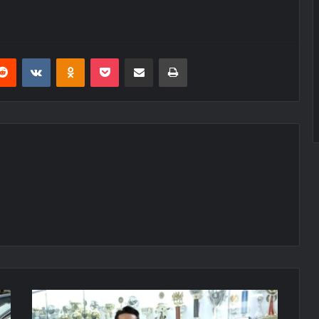
erest
Reddit
VKontakte
Odnoklassniki
Pocket
E-Posta ile paylaş
Yazdır