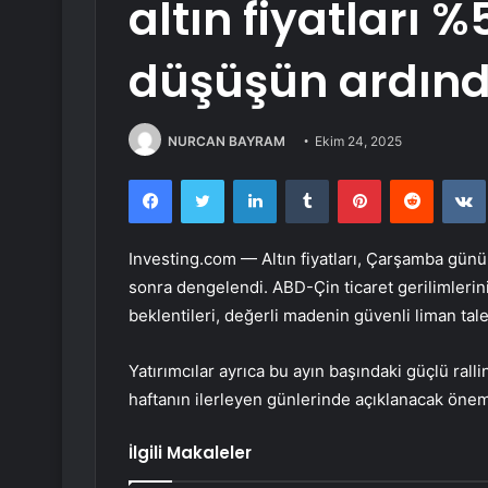
altın fiyatları %
düşüşün ardınd
NURCAN BAYRAM
Ekim 24, 2025
Facebook
Twitter
LinkedIn
Tumblr
Pinterest
Reddit
Investing.com —
Altın
fiyatları, Çarşamba günü
sonra dengelendi. ABD-Çin ticaret gerilimlerin
beklentileri, değerli madenin güvenli liman taleb
Yatırımcılar ayrıca bu ayın başındaki güçlü ralli
haftanın ilerleyen günlerinde açıklanacak öneml
İlgili Makaleler