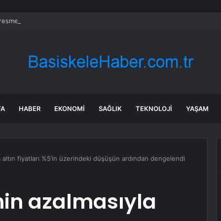
 resmen haritadan silindi: Halk tahliye edildi
FA
HABER
EKONOMI
SAĞLIK
TEKNOLOJI
YAŞAM
a altın fiyatları %5’in üzerindeki düşüşün ardından dengelendi
inin azalmasıyla