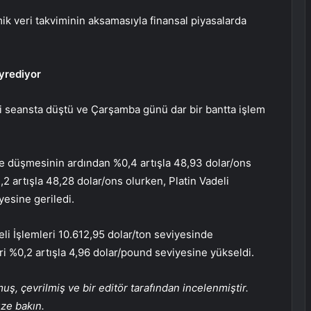
veri takviminin aksamasıyla finansal piyasalarda
eyrediyor
ki seansta düştü ve Çarşamba günü dar bir bantta işlem
de düşmesinin ardından %0,4 artışla 48,93 dolar/ons
,2 artışla 48,28 dolar/ons olurken,
Platin
Vadeli
yesine geriledi.
li İşlemleri 10.612,95 dolar/ton seviyesinde
i %0,2 artışla 4,96 dolar/pound seviyesine yükseldi.
, çevrilmiş ve bir editör tarafından incelenmiştir.
üze bakın.