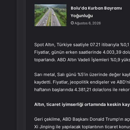
Bolu’da Kurban Bayramı
Yoğunluğu
Ağustos 6, 2026
Spot Altın, Türkiye saatiyle 07.21 itibarıyla %0,
Fiyatlar, günün erken saatlerinde 4.003,39 dol
toparlandı. ABD Altın Vadeli İşlemleri %0,9 yük
Sarı metal, Salı günü %5’in üzerinde değer k
kaydetti. Fiyatlar, jeopolitik endişeler ve ABD’
haftanın başlarında 4.381,21 dolar/ons ile rekor
Altın, ticaret iyimserliği ortamında keskin kay
Geri çekilme, ABD Başkanı Donald Trump’ın açı
Xi Jinping ile yapılacak toplantının ticaret kon