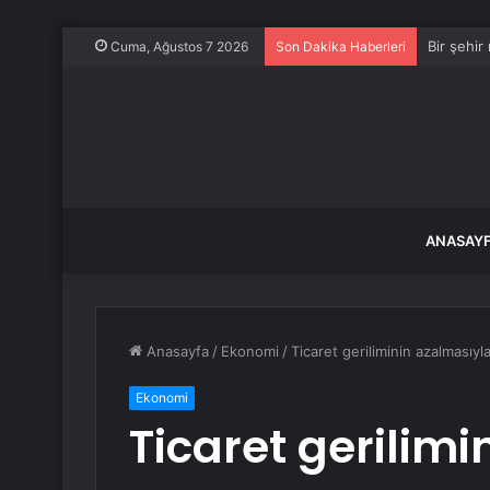
Bir şehir
Cuma, Ağustos 7 2026
Son Dakika Haberleri
ANASAY
Anasayfa
/
Ekonomi
/
Ticaret geriliminin azalmasıyl
Ekonomi
Ticaret gerilim