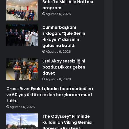
Bitlis’te Milli Aile Haftası
programı
Ağustos 6, 2026
Cumhurbaşkanı
Erdoğan, “Şule Senin
Hikayen” dizisinin
galasına katıldı
Ağustos 6, 2026
Ezel Akay sessizliğini
bozdu: Dikkat çeken
davet
Ağustos 6, 2026
Cross River Eyaleti, kadın ticari sürücüleri
ve 60 yaş üstü erkekleri harçlardan muaf
tuttu
Ağustos 6, 2026
The Odyssey” Filminde
Kullanılan Viking Gemisi,
Norveç’in Başkenti