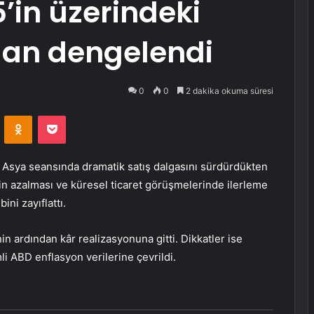
5’in üzerindeki
an dengelendi
0
0
2 dakika okuma süresi
VKontakte
Odnoklassniki
Pocket
 Asya seansında dramatik satış dalgasını sürdürdükten
in azalması ve küresel ticaret görüşmelerinde ilerleme
ini zayıflattı.
nin ardından kâr realizasyonuna gitti. Dikkatler ise
i ABD enflasyon verilerine çevrildi.