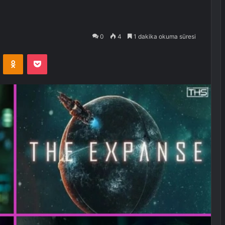
0
4
1 dakika okuma süresi
VKontakte
Odnoklassniki
Pocket