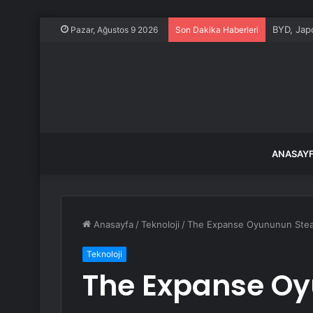
BYD, Japo
Pazar, Ağustos 9 2026
Son Dakika Haberleri
ANASAY
Anasayfa
/
Teknoloji
/
The Expanse Oyununun Steam
Teknoloji
The Expanse O