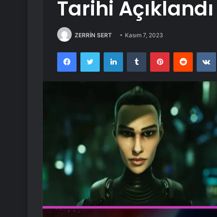
Tarihi Açıklandı
ZERRİN SERT
Kasım 7, 2023
Facebook
Twitter
LinkedIn
Tumblr
Pinterest
Reddit