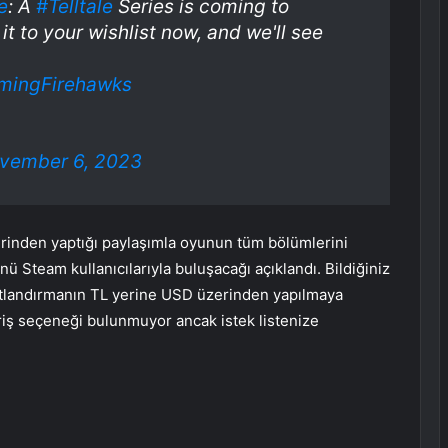
e
: A
#Telltale
Series is coming to
 to your wishlist now, and we'll see
mingFirehawks
vember 6, 2023
inden yaptığı paylaşımla oyunun tüm bölümlerini
ü Steam kullanıcılarıyla buluşacağı açıklandı. Bildiğiniz
yatlandırmanın TL yerine USD üzerinden yapılmaya
riş seçeneği bulunmuyor ancak istek listenize