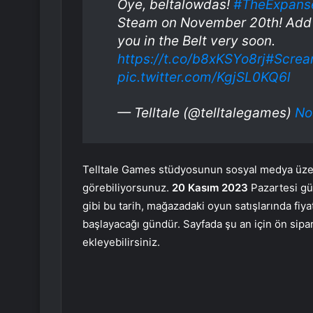
Oye, beltalowdas!
#TheExpans
Steam on November 20th! Add it
you in the Belt very soon.
https://t.co/b8xKSYo8rj
#Screa
pic.twitter.com/KgjSL0KQ6l
— Telltale (@telltalegames)
No
Telltale Games stüdyosunun sosyal medya üzer
görebiliyorsunuz.
20 Kasım 2023
Pazartesi gün
gibi bu tarih, mağazadaki oyun satışlarında fi
başlayacağı gündür. Sayfada şu an için ön sipa
ekleyebilirsiniz.