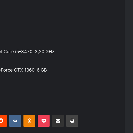
el Core i5-3470, 3,20 GHz
eForce GTX 1060, 6 GB
erest
Reddit
VKontakte
Odnoklassniki
Pocket
E-Posta ile paylaş
Yazdır