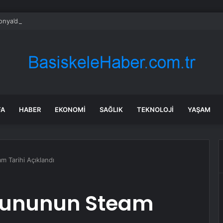
nya’da mini elektrikli Racco ile rekabete giriyor
FA
HABER
EKONOMI
SAĞLIK
TEKNOLOJI
YAŞAM
 Tarihi Açıklandı
yununun Steam