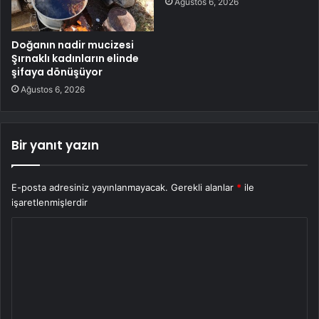
Ağustos 6, 2026
Doğanın nadir mucizesi
Şırnaklı kadınların elinde
şifaya dönüşüyor
Ağustos 6, 2026
Bir yanıt yazın
E-posta adresiniz yayınlanmayacak.
Gerekli alanlar
*
ile
işaretlenmişlerdir
Y
o
r
u
m