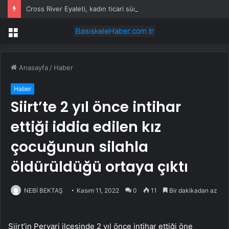
Cross River Eyaleti, kadın ticari sürücüleri ve 60 yaş üstü erkekleri harçlardan muaf tuttu
Menü
Anasayfa
/
Haber
Haber
Siirt’te 2 yıl önce intihar
ettiği iddia edilen kız
çocuğunun silahla
öldürüldüğü ortaya çıktı
NEBİ BEKTAŞ
Kasım 11, 2022
0
11
Bir dakikadan az
Siirt’in Pervari ilçesinde 2 yıl önce intihar ettiği öne