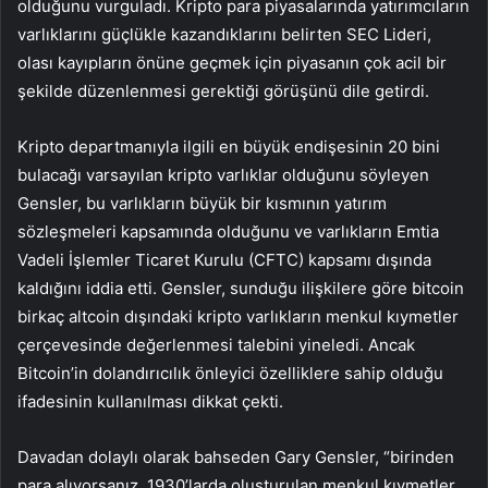
olduğunu vurguladı. Kripto para piyasalarında yatırımcıların
varlıklarını güçlükle kazandıklarını belirten SEC Lideri,
olası kayıpların önüne geçmek için piyasanın çok acil bir
şekilde düzenlenmesi gerektiği görüşünü dile getirdi.
Kripto departmanıyla ilgili en büyük endişesinin 20 bini
bulacağı varsayılan kripto varlıklar olduğunu söyleyen
Gensler, bu varlıkların büyük bir kısmının yatırım
sözleşmeleri kapsamında olduğunu ve varlıkların Emtia
Vadeli İşlemler Ticaret Kurulu (CFTC) kapsamı dışında
kaldığını iddia etti. Gensler, sunduğu ilişkilere göre
bitcoin
birkaç altcoin dışındaki kripto varlıkların menkul kıymetler
çerçevesinde değerlenmesi talebini yineledi. Ancak
Bitcoin’in dolandırıcılık önleyici özelliklere sahip olduğu
ifadesinin kullanılması dikkat çekti.
Davadan dolaylı olarak bahseden Gary Gensler, “birinden
para alıyorsanız, 1930’larda oluşturulan menkul kıymetler