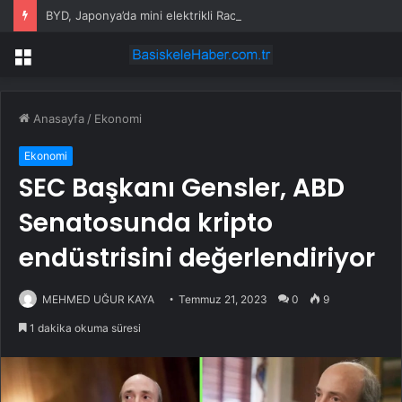
BYD, Japonya’da mini elektrikli Racco ile rekabete giriyor
Menü
Anasayfa
/
Ekonomi
Ekonomi
SEC Başkanı Gensler, ABD
Senatosunda kripto
endüstrisini değerlendiriyor
MEHMED UĞUR KAYA
Temmuz 21, 2023
0
9
1 dakika okuma süresi