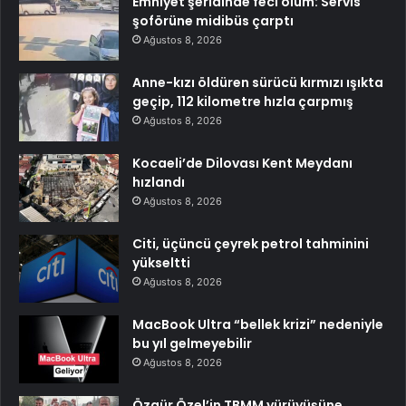
Emniyet şeridinde feci ölüm: Servis
şoförüne midibüs çarptı
Ağustos 8, 2026
Anne-kızı öldüren sürücü kırmızı ışıkta
geçip, 112 kilometre hızla çarpmış
Ağustos 8, 2026
Kocaeli’de Dilovası Kent Meydanı
hızlandı
Ağustos 8, 2026
Citi, üçüncü çeyrek petrol tahminini
yükseltti
Ağustos 8, 2026
MacBook Ultra “bellek krizi” nedeniyle
bu yıl gelmeyebilir
Ağustos 8, 2026
Özgür Özel’in TBMM yürüyüşüne