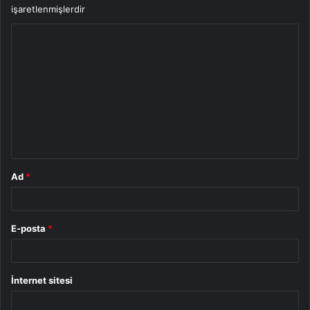
işaretlenmişlerdir
Y
o
r
u
m
*
Ad
*
E-posta
*
İnternet sitesi