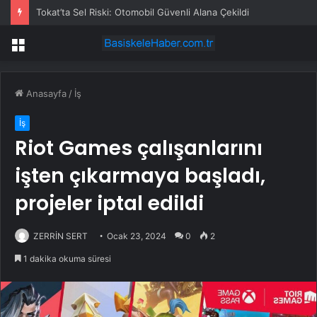
Tokat’ta Sel Riski: Otomobil Güvenli Alana Çekildi
Menü
Anasayfa
/
İş
İş
Riot Games çalışanlarını
işten çıkarmaya başladı,
projeler iptal edildi
ZERRİN SERT
Ocak 23, 2024
0
2
1 dakika okuma süresi