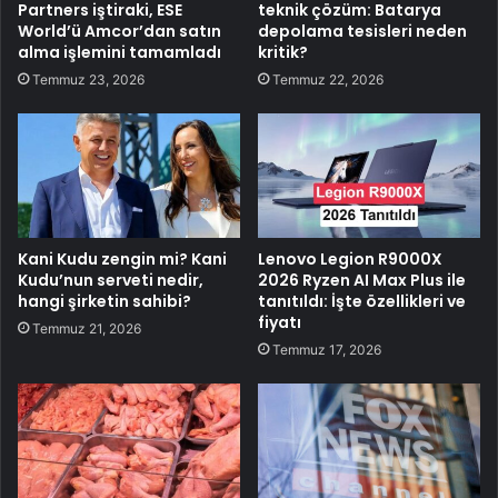
Partners iştiraki, ESE
teknik çözüm: Batarya
World’ü Amcor’dan satın
depolama tesisleri neden
alma işlemini tamamladı
kritik?
Temmuz 23, 2026
Temmuz 22, 2026
Kani Kudu zengin mi? Kani
Lenovo Legion R9000X
Kudu’nun serveti nedir,
2026 Ryzen AI Max Plus ile
hangi şirketin sahibi?
tanıtıldı: İşte özellikleri ve
fiyatı
Temmuz 21, 2026
Temmuz 17, 2026