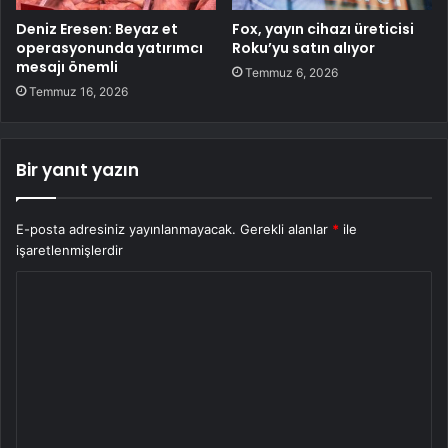
Deniz Eresen: Beyaz et
Fox, yayın cihazı üreticisi
operasyonunda yatırımcı
Roku’yu satın alıyor
mesajı önemli
Temmuz 6, 2026
Temmuz 16, 2026
Bir yanıt yazın
E-posta adresiniz yayınlanmayacak.
Gerekli alanlar
*
ile
işaretlenmişlerdir
Y
o
r
u
m
*