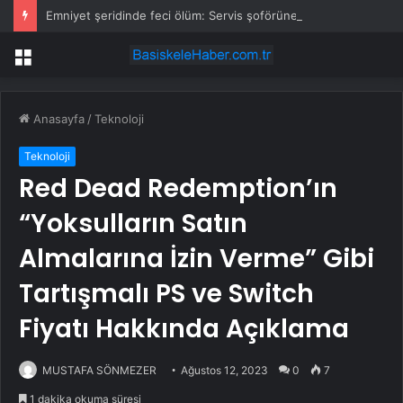
Emniyet şeridinde feci ölüm: Servis şoförüne midibüs çarptı
Menü
Anasayfa
/
Teknoloji
Teknoloji
Red Dead Redemption’ın
“Yoksulların Satın
Almalarına İzin Verme” Gibi
Tartışmalı PS ve Switch
Fiyatı Hakkında Açıklama
MUSTAFA SÖNMEZER
Ağustos 12, 2023
0
7
1 dakika okuma süresi