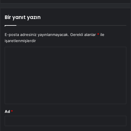
Bir yanıt yazın
E-posta adresiniz yayınlanmayacak.
Gerekli alanlar
*
ile
işaretlenmişlerdir
Y
o
r
u
m
*
Ad
*