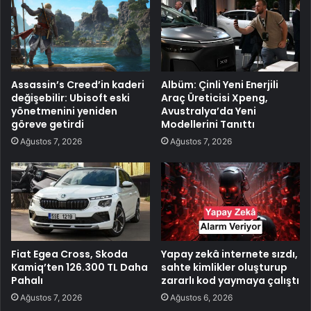
Assassin’s Creed’in kaderi
Albüm: Çinli Yeni Enerjili
değişebilir: Ubisoft eski
Araç Üreticisi Xpeng,
yönetmenini yeniden
Avustralya’da Yeni
göreve getirdi
Modellerini Tanıttı
Ağustos 7, 2026
Ağustos 7, 2026
Fiat Egea Cross, Skoda
Yapay zekâ internete sızdı,
Kamiq’ten 126.300 TL Daha
sahte kimlikler oluşturup
Pahalı
zararlı kod yaymaya çalıştı
Ağustos 7, 2026
Ağustos 6, 2026