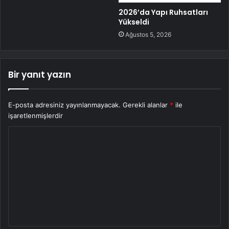
2026’da Yapı Ruhsatları
Yükseldi
Ağustos 5, 2026
Bir yanıt yazın
E-posta adresiniz yayınlanmayacak.
Gerekli alanlar
*
ile
işaretlenmişlerdir
Y
o
r
u
m
*