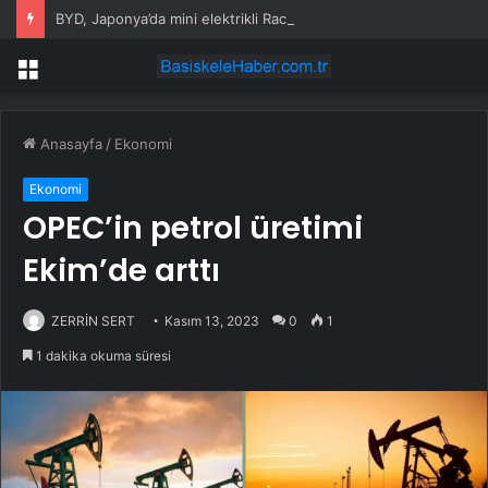
BYD, Japonya’da mini elektrikli Racco ile rekabete giriyor
Menü
Anasayfa
/
Ekonomi
Ekonomi
OPEC’in petrol üretimi
Ekim’de arttı
ZERRİN SERT
Kasım 13, 2023
0
1
1 dakika okuma süresi