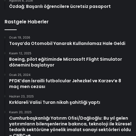
Ağustos 8, 2026
Özdağ: Başarılı öğrencilere ücretsiz pasaport
Rastgele Haberler
Ocak 19, 2026
Tosya’da Otomobil Yanarak Kullanılamaz Hale Geldi
Kasım 12, 2025
Boeing, pilot eğitiminde Microsoft Flight Simulator
dönemini başlatıyor
Ocak 25, 2024
PFDK’dan İsrailli futbolcular Jehezkel ve Karzev’e 8
maç men cezası
Haziran 23, 2025
Kırklareli Valisi Turan nikah şahitliği yaptı
Kasım 20, 2025
Cumhurbaşkanlığı Yatırım Ofisi/Dağlıoğlu: Bu yıl gelen
yatırımların bilenşenlerine bakınca, teknoloji ile küresel
tedarik sektörüne yönelik imalat sanayi sektörleri oldu
– CNBC-e