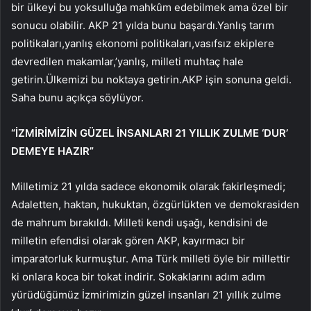
bir ülkeyi bu yoksulluğa mahkûm edebilmek ama özel bir
sonucu olabilir. AKP 21 yılda bunu başardı.Yanlış tarım
politikaları,yanlış ekonomi politikaları,vasıfsız ekiplere
devredilen makamlar,’yanlış, milleti muhtaç hale
getirin.Ülkemizi bu noktaya getirin.AKP işin sonuna geldi.
Saha bunu açıkça söylüyor.
“İZMİRİMİZİN GÜZEL İNSANLARI 21 YILLIK ZULME ‘DUR’
DEMEYE HAZIR”
Milletimiz 21 yılda sadece ekonomik olarak fakirleşmedi;
Adaletten, haktan, hukuktan, özgürlükten ve demokrasiden
de mahrum bırakıldı. Milleti kendi uşağı, kendisini de
milletin efendisi olarak gören AKP, kayırmacı bir
imparatorluk kurmuştur. Ama Türk milleti öyle bir millettir
ki onlara koca bir tokat indirir. Sokaklarını adım adım
yürüdüğümüz İzmirimizin güzel insanları 21 yıllık zulme