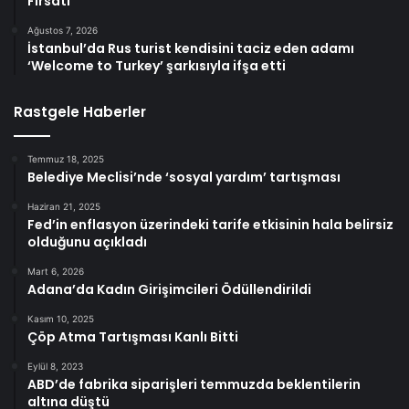
Fırsatı
Ağustos 7, 2026
İstanbul’da Rus turist kendisini taciz eden adamı
‘Welcome to Turkey’ şarkısıyla ifşa etti
Rastgele Haberler
Temmuz 18, 2025
Belediye Meclisi’nde ‘sosyal yardım’ tartışması
Haziran 21, 2025
Fed’in enflasyon üzerindeki tarife etkisinin hala belirsiz
olduğunu açıkladı
Mart 6, 2026
Adana’da Kadın Girişimcileri Ödüllendirildi
Kasım 10, 2025
Çöp Atma Tartışması Kanlı Bitti
Eylül 8, 2023
ABD’de fabrika siparişleri temmuzda beklentilerin
altına düştü