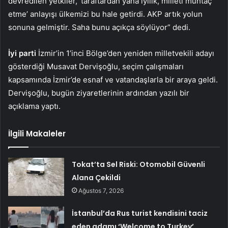
devredilen yetkiler, ‘taraftardan yana iyilik, milleti muhtaç
etme’ anlayışı ülkemizi bu hale getirdi. AKP artık yolun
sonuna gelmiştir. Saha bunu açıkça söylüyor” dedi.
İyi parti
İzmir’in 1’inci Bölge’den yeniden milletvekili adayı
gösterdiği Musavat Dervişoğlu, seçim çalışmaları
kapsamında İzmir’de esnaf ve vatandaşlarla bir araya geldi.
Dervişoğlu, bugün ziyaretlerinin ardından yazılı bir
açıklama yaptı.
İlgili Makaleler
Tokat’ta Sel Riski: Otomobil Güvenli
Alana Çekildi
Ağustos 7, 2026
İstanbul’da Rus turist kendisini taciz
eden adamı ‘Welcome to Turkey’