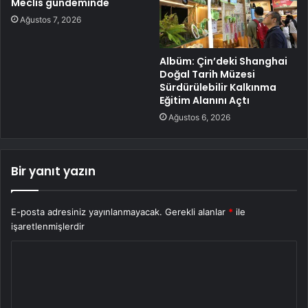
Meclis gündeminde
Ağustos 7, 2026
Albüm: Çin’deki Shanghai
Doğal Tarih Müzesi
Sürdürülebilir Kalkınma
Eğitim Alanını Açtı
Ağustos 6, 2026
Bir yanıt yazın
E-posta adresiniz yayınlanmayacak.
Gerekli alanlar
*
ile
işaretlenmişlerdir
Y
o
r