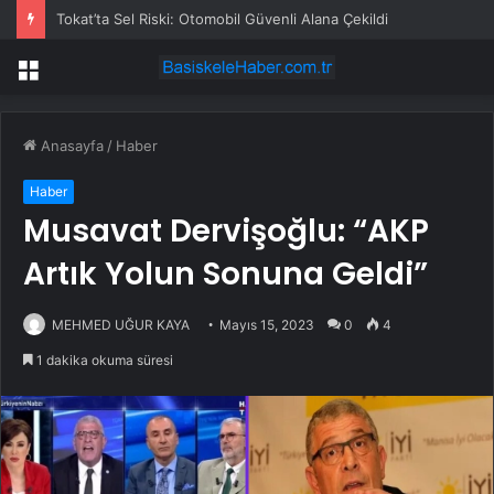
Tokat’ta Sel Riski: Otomobil Güvenli Alana Çekildi
Menü
Anasayfa
/
Haber
Haber
Musavat Dervişoğlu: “AKP
Artık Yolun Sonuna Geldi”
MEHMED UĞUR KAYA
Mayıs 15, 2023
0
4
1 dakika okuma süresi