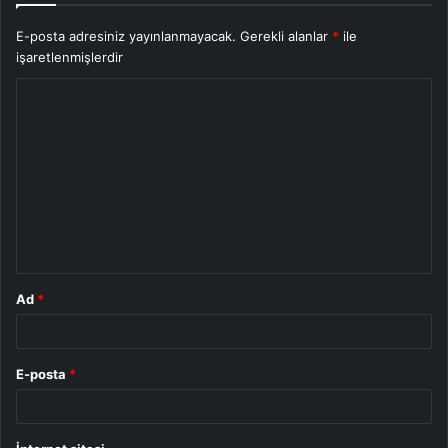
E-posta adresiniz yayınlanmayacak.
Gerekli alanlar
*
ile
işaretlenmişlerdir
Y
o
r
u
m
*
Ad
*
E-posta
*