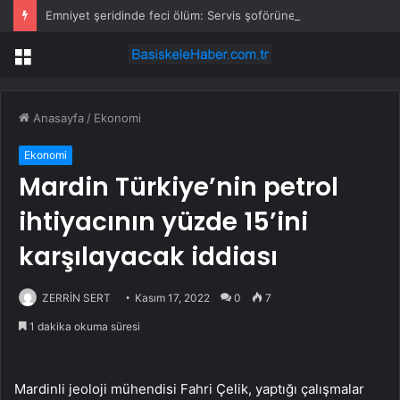
Emniyet şeridinde feci ölüm: Servis şoförüne midibüs çarptı
Menü
Anasayfa
/
Ekonomi
Ekonomi
Mardin Türkiye’nin petrol
ihtiyacının yüzde 15’ini
karşılayacak iddiası
ZERRİN SERT
Kasım 17, 2022
0
7
1 dakika okuma süresi
Mardinli jeoloji mühendisi Fahri Çelik, yaptığı çalışmalar