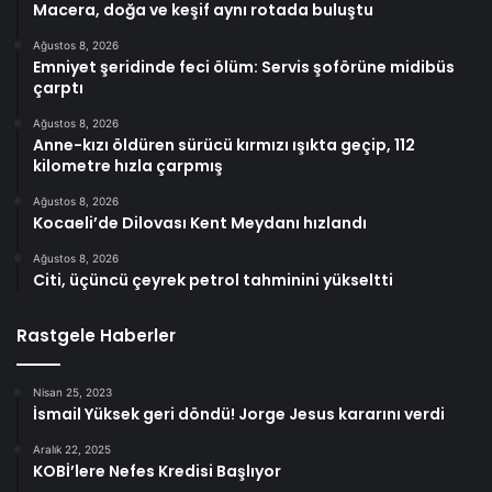
Macera, doğa ve keşif aynı rotada buluştu
Ağustos 8, 2026
Emniyet şeridinde feci ölüm: Servis şoförüne midibüs
çarptı
Ağustos 8, 2026
Anne-kızı öldüren sürücü kırmızı ışıkta geçip, 112
kilometre hızla çarpmış
Ağustos 8, 2026
Kocaeli’de Dilovası Kent Meydanı hızlandı
Ağustos 8, 2026
Citi, üçüncü çeyrek petrol tahminini yükseltti
Rastgele Haberler
Nisan 25, 2023
İsmail Yüksek geri döndü! Jorge Jesus kararını verdi
Aralık 22, 2025
KOBİ’lere Nefes Kredisi Başlıyor