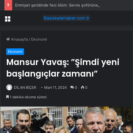
Emniyet şeridinde feci ölüm: Servis şoförüne midibüs çarptı
Menü
Anasayfa
/
Ekonomi
Ekonomi
Mansur Yavaş: ”Şimdi yeni
başlangıçlar zamanı”
DİLAN BİÇER
Mart 11, 2024
0
0
1 dakika okuma süresi