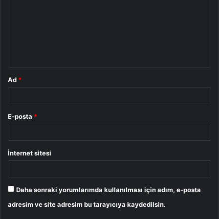
r
u
m
*
Ad
*
E-posta
*
İnternet sitesi
Daha sonraki yorumlarımda kullanılması için adım, e-posta
adresim ve site adresim bu tarayıcıya kaydedilsin.