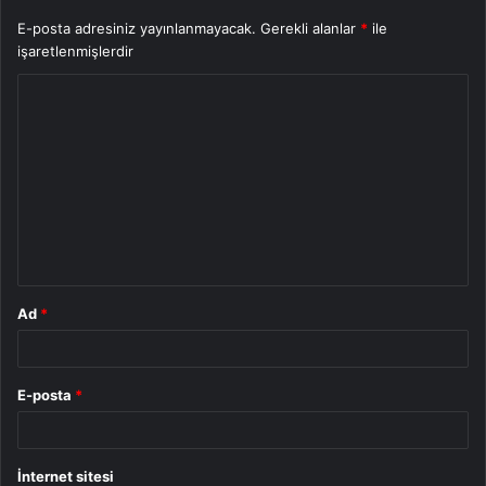
E-posta adresiniz yayınlanmayacak.
Gerekli alanlar
*
ile
işaretlenmişlerdir
Y
o
r
u
m
*
Ad
*
E-posta
*
İnternet sitesi