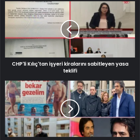
CHP'li Kılıç'tan işyeri kiralarını sabitleyen yasa
teklifi