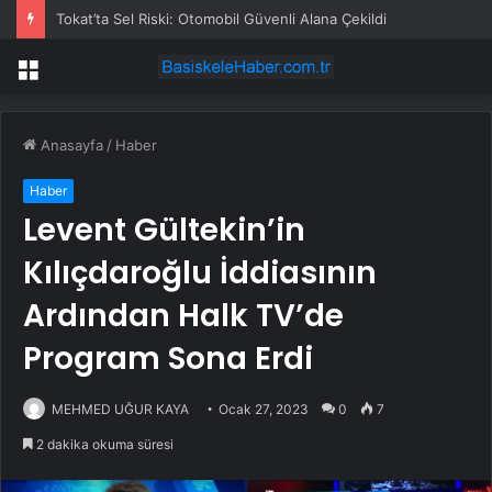
Tokat’ta Sel Riski: Otomobil Güvenli Alana Çekildi
Menü
Anasayfa
/
Haber
Haber
Levent Gültekin’in
Kılıçdaroğlu İddiasının
Ardından Halk TV’de
Program Sona Erdi
MEHMED UĞUR KAYA
Ocak 27, 2023
0
7
2 dakika okuma süresi