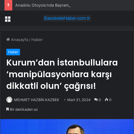
Anadolu Otoyolu’nda Bayram Yoğunluğu
Menü
Anasayfa
/
Haber
Haber
Kurum’dan İstanbullulara
‘manipülasyonlara karşı
dikkatli olun’ çağrısı!
MEHMET HAZBİN KAZBEK
Mart 31, 2024
0
0
Bir dakikadan az