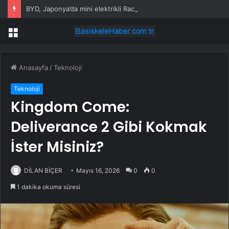
BYD, Japonya’da mini elektrikli Racco ile rekabete giriyor
Menü
Anasayfa
/
Teknoloji
Teknoloji
Kingdom Come:
Deliverance 2 Gibi Kokmak
İster Misiniz?
DİLAN BİÇER
Mayıs 16, 2026
0
0
1 dakika okuma süresi