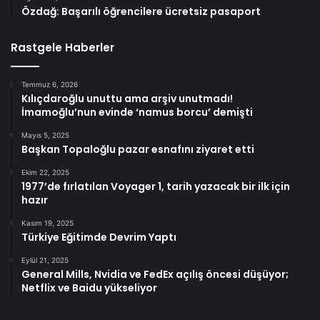
Özdağ: Başarılı öğrencilere ücretsiz pasaport
Rastgele Haberler
Temmuz 6, 2026
Kılıçdaroğlu unuttu ama arşiv unutmadı!
İmamoğlu’nun evinde ‘namus borcu’ demişti
Mayıs 5, 2025
Başkan Topaloğlu pazar esnafını ziyaret etti
Ekim 22, 2025
1977’de fırlatılan Voyager 1, tarih yazacak bir ilk için
hazır
Kasım 19, 2025
Türkiye Eğitimde Devrim Yaptı
Eylül 21, 2025
General Mills, Nvidia ve FedEx açılış öncesi düşüyor;
Netflix ve Baidu yükseliyor