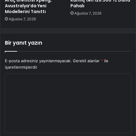
Avustralya’da Yeni
Pahalı
Modellerini Tanıttı
Ağustos 7, 2026
Ağustos 7, 2026
Bir yanıt yazın
E-posta adresiniz yayınlanmayacak.
Gerekli alanlar
*
ile
işaretlenmişlerdir
Y
o
r
u
m
*