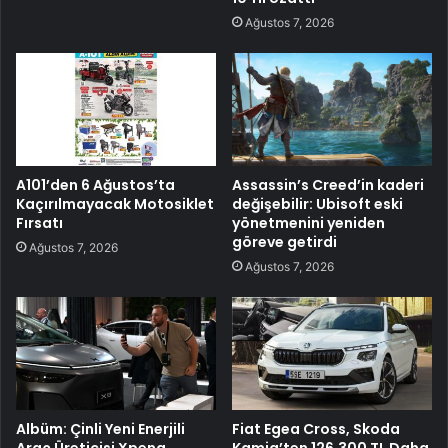
Ağustos 7, 2026
A101’den 6 Ağustos’ta
Assassin’s Creed’in kaderi
Kaçırılmayacak Motosiklet
değişebilir: Ubisoft eski
Fırsatı
yönetmenini yeniden
göreve getirdi
Ağustos 7, 2026
Ağustos 7, 2026
Albüm: Çinli Yeni Enerjili
Fiat Egea Cross, Skoda
Araç Üreticisi Xpeng,
Kamiq’ten 126.300 TL Daha