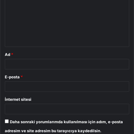
o
r
u
m
*
Ad
*
E-posta
*
İnternet sitesi
Daha sonraki yorumlarımda kullanılması için adım, e-posta
adresim ve site adresim bu tarayıcıya kaydedilsin.