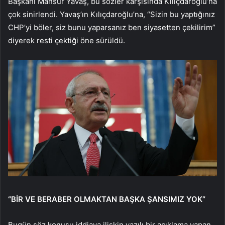
Başkanı Mansur Yavaş, bu sözler karşısında Kılıçdaroğlu’na
çok sinirlendi. Yavaş’ın Kılıçdaroğlu’na, “Sizin bu yaptığınız
CHP’yi böler, siz bunu yaparsanız ben siyasetten çekilirim”
diyerek resti çektiği öne sürüldü.
“BİR VE BERABER OLMAKTAN BAŞKA ŞANSIMIZ YOK”
Bugün söz konusu iddiaya ilişkin yazılı bir açıklama yapan