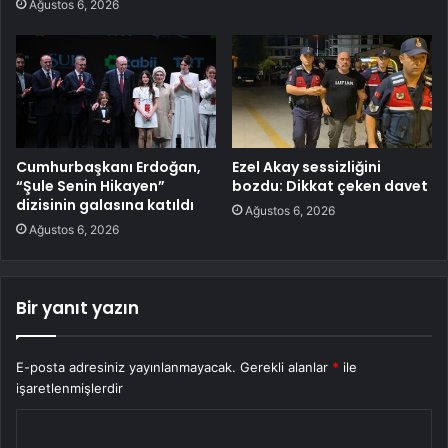
Ağustos 6, 2026
Cumhurbaşkanı Erdoğan,
Ezel Akay sessizliğini
“Şule Senin Hikayen”
bozdu: Dikkat çeken davet
dizisinin galasına katıldı
Ağustos 6, 2026
Ağustos 6, 2026
Bir yanıt yazın
E-posta adresiniz yayınlanmayacak.
Gerekli alanlar
*
ile
işaretlenmişlerdir
Y