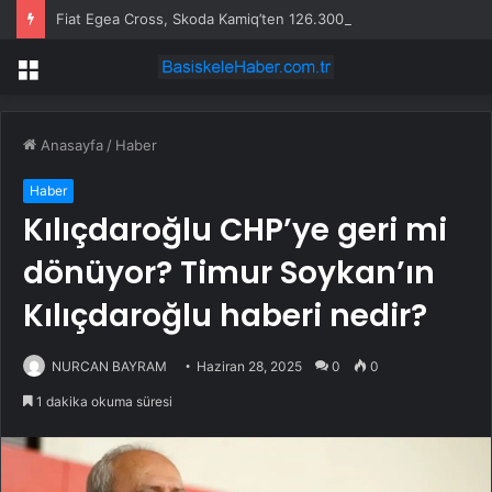
Fiat Egea Cross, Skoda Kamiq’ten 126.300 TL Daha Pahalı
Menü
Anasayfa
/
Haber
Haber
Kılıçdaroğlu CHP’ye geri mi
dönüyor? Timur Soykan’ın
Kılıçdaroğlu haberi nedir?
NURCAN BAYRAM
Haziran 28, 2025
0
0
1 dakika okuma süresi