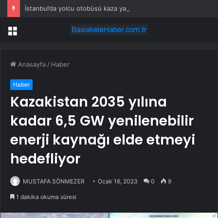
İstanbul’da yolcu otobüsü kaza yaptı: Çok sayıda yaralı var!
Menü
Anasayfa
/
Haber
Haber
Kazakistan 2035 yılına
kadar 6,5 GW yenilenebilir
enerji kaynağı elde etmeyi
hedefliyor
MUSTAFA SÖNMEZER
Ocak 16, 2023
0
9
1 dakika okuma süresi