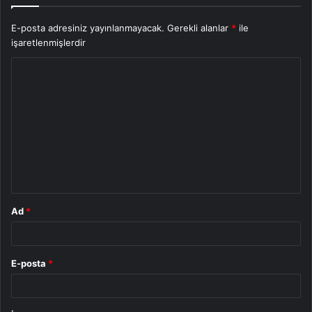
E-posta adresiniz yayınlanmayacak.
Gerekli alanlar
*
ile
işaretlenmişlerdir
Y
o
r
u
m
*
Ad
*
E-posta
*