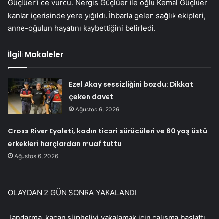
Güçlüer’i de vurdu. Nergis Güçlüer ile oğlu Kemal Güçlüer
kanlar içerisinde yere yığıldı. İhbarla gelen sağlık ekipleri,
anne-oğulun hayatını kaybettiğini belirledi.
İlgili Makaleler
Ezel Akay sessizliğini bozdu: Dikkat
çeken davet
Ağustos 6, 2026
Cross River Eyaleti, kadın ticari sürücüleri ve 60 yaş üstü
erkekleri harçlardan muaf tuttu
Ağustos 6, 2026
OLAYDAN 2 GÜN SONRA YAKALANDI
Jandarma, kaçan şüpheliyi yakalamak için çalışma başlattı.