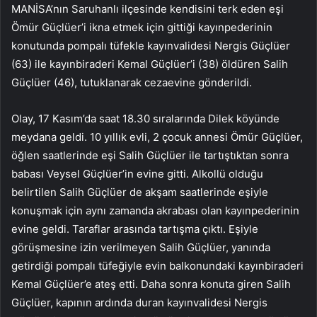
MANİSA’nın Saruhanlı ilçesinde kendisini terk eden eşi
Ömür Güçlüer’i ikna etmek için gittiği kayınpederinin
konutunda pompalı tüfekle kayınvalidesi Nergis Güçlüer
(63) ile kayınbiraderi Kemal Güçlüer’i (38) öldüren Salih
Güçlüer (46), tutuklanarak cezaevine gönderildi.
Olay, 17 Kasım’da saat 18.30 sıralarında Dilek köyünde
meydana geldi. 10 yıllık evli, 2 çocuk annesi Ömür Güçlüer,
öğlen saatlerinde eşi Salih Güçlüer ile tartıştıktan sonra
babası Veysel Güçlüer’in evine gitti. Alkollü olduğu
belirtilen Salih Güçlüer de akşam saatlerinde eşiyle
konuşmak için aynı zamanda akrabası olan kayınpederinin
evine geldi. Taraflar arasında tartışma çıktı. Eşiyle
görüşmesine izin verilmeyen Salih Güçlüer, yanında
getirdiği pompalı tüfeğiyle evin balkonundaki kayınbiraderi
Kemal Güçlüer’e ateş etti. Daha sonra konuta giren Salih
Güçlüer, kapının ardında duran kayınvalidesi Nergis