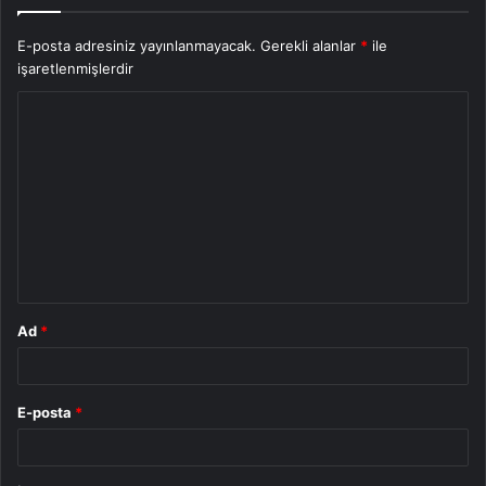
E-posta adresiniz yayınlanmayacak.
Gerekli alanlar
*
ile
işaretlenmişlerdir
Y
o
r
u
m
*
Ad
*
E-posta
*