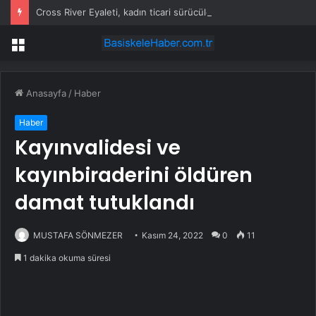
Cross River Eyaleti, kadın ticari sürücüleri ve 60 yaş üstü erkekleri harçlardan muaf tuttu
Menü
Anasayfa
/
Haber
Haber
Kayınvalidesi ve
kayınbiraderini öldüren
damat tutuklandı
MUSTAFA SÖNMEZER
Kasım 24, 2022
0
11
1 dakika okuma süresi