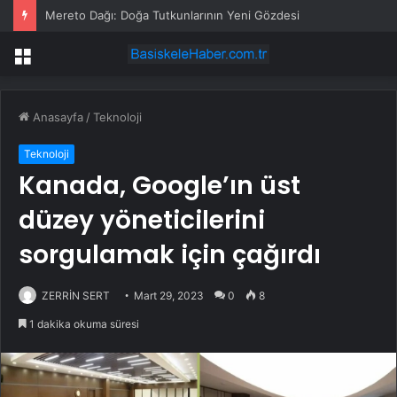
Mereto Dağı: Doğa Tutkunlarının Yeni Gözdesi
Menü
Anasayfa
/
Teknoloji
Teknoloji
Kanada, Google’ın üst
düzey yöneticilerini
sorgulamak için çağırdı
ZERRİN SERT
Mart 29, 2023
0
8
1 dakika okuma süresi