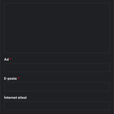
Y
o
r
u
m
*
Ad
*
E-posta
*
İnternet sitesi