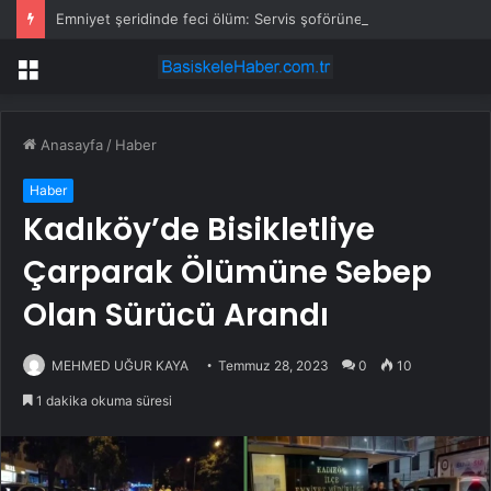
Emniyet şeridinde feci ölüm: Servis şoförüne midibüs çarptı
Menü
Anasayfa
/
Haber
Haber
Kadıköy’de Bisikletliye
Çarparak Ölümüne Sebep
Olan Sürücü Arandı
MEHMED UĞUR KAYA
Temmuz 28, 2023
0
10
1 dakika okuma süresi