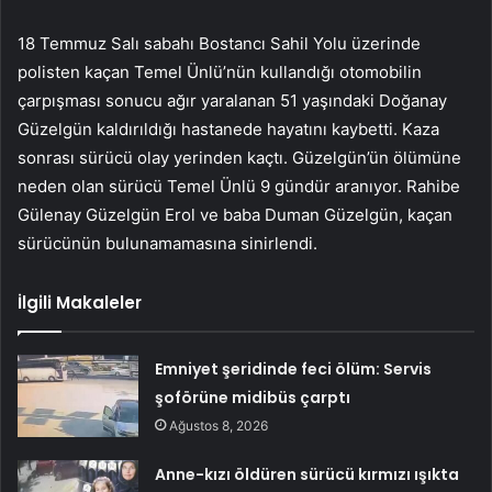
18 Temmuz Salı sabahı Bostancı Sahil Yolu üzerinde
polisten kaçan Temel Ünlü’nün kullandığı otomobilin
çarpışması sonucu ağır yaralanan 51 yaşındaki Doğanay
Güzelgün kaldırıldığı hastanede hayatını kaybetti. Kaza
sonrası sürücü olay yerinden kaçtı. Güzelgün’ün ölümüne
neden olan sürücü Temel Ünlü 9 gündür aranıyor. Rahibe
Gülenay Güzelgün Erol ve baba Duman Güzelgün, kaçan
sürücünün bulunamamasına sinirlendi.
İlgili Makaleler
Emniyet şeridinde feci ölüm: Servis
şoförüne midibüs çarptı
Ağustos 8, 2026
Anne-kızı öldüren sürücü kırmızı ışıkta