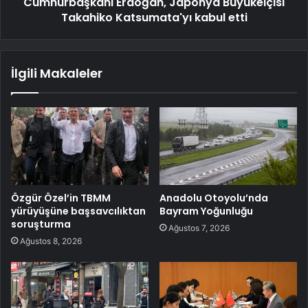
Cumhurbaşkanı Erdoğan, Japonya Büyükelçisi
Takahiko Katsumata'yı kabul etti
İlgili Makaleler
Özgür Özel’in TBMM
Anadolu Otoyolu’nda
yürüyüşüne başsavcılıktan
Bayram Yoğunluğu
soruşturma
Ağustos 7, 2026
Ağustos 8, 2026