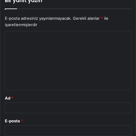
Bir yanıt yazın
E-posta adresiniz yayınlanmayacak.
Gerekli alanlar
*
ile
işaretlenmişlerdir
Y
o
r
u
m
*
Ad
*
E-posta
*