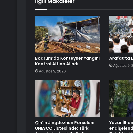
İlgili Makaleler
Bodrum’da Konteyner Yangını
Arafat’ta D
Kontrol Altına Alındı
Ağustos 9, 
Ağustos 9, 2026
Çin’in Jingdezhen Porseleni
Yazar İlham
UNESCO Listesi’nde: Türk
endişelend