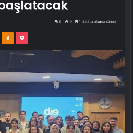
başlatacak
0
0
1 dakika okuma süresi
VKontakte
Odnoklassniki
Pocket