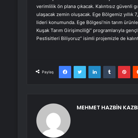
verimlilik ön plana çıkacak. Kalıntısız güvenli g
ulaşacak zemin oluşacak. Ege Bölgemiz yıllık 7,5
lideri konumunda. Ege Bölgesi’nin tarım ürünler
Kuşak Tarım Girişimciliği” programlarıyla gençl
Pestisitleri Biliyoruz” isimli projemizle de kalın
Facebook
Twitter
LinkedIn
Tumblr
Pint
Paylaş
MEHMET HAZBİN KAZB