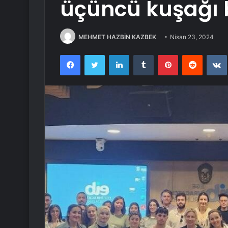
üçüncü kuşağı 
MEHMET HAZBİN KAZBEK
Nisan 23, 2024
Facebook
Twitter
LinkedIn
Tumblr
Pinterest
Reddit