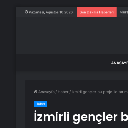
Mere
Pazartesi, Ağustos 10 2026
Son Dakika Haberleri
ANASAY
Anasayfa
/
Haber
/
İzmirli gençler bu proje ile tar
Haber
İzmirli gençler 