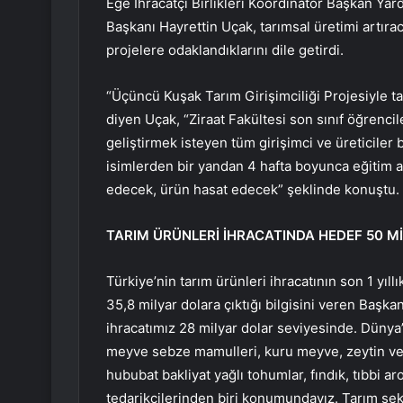
Ege İhracatçı Birlikleri Koordinatör Başkan Yar
Başkanı Hayrettin Uçak, tarımsal üretimi artır
projelere odaklandıklarını dile getirdi.
“Üçüncü Kuşak Tarım Girişimciliği Projesiyle t
diyen Uçak, “Ziraat Fakültesi son sınıf öğrencil
geliştirmek isteyen tüm girişimci ve üreticiler 
isimlerden bir yandan 4 hafta boyunca eğitim al
edecek, ürün hasat edecek” şeklinde konuştu.
TARIM ÜRÜNLERİ İHRACATINDA HEDEF 50 M
Türkiye’nin tarım ürünleri ihracatının son 1 yıl
35,8 milyar dolara çıktığı bilgisini veren Başk
ihracatımız 28 milyar dolar seviyesinde. Düny
meyve sebze mamulleri, kuru meyve, zeytin ve 
hububat bakliyat yağlı tohumlar, fındık, tıbbi a
tedarikçilerinden biri konumundayız. Tarım sek