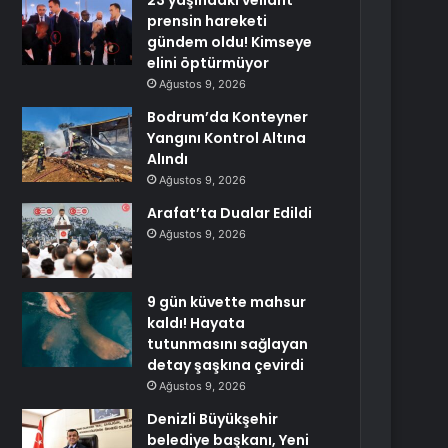
23 yaşındaki veliaht
prensin hareketi
gündem oldu! Kimseye
elini öptürmüyor
Ağustos 9, 2026
Bodrum’da Konteyner
Yangını Kontrol Altına
Alındı
Ağustos 9, 2026
Arafat’ta Dualar Edildi
Ağustos 9, 2026
9 gün küvette mahsur
kaldı! Hayata
tutunmasını sağlayan
detay şaşkına çevirdi
Ağustos 9, 2026
Denizli Büyükşehir
belediye başkanı, Yeni