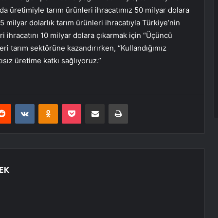
ıda üretimiyle tarım ürünleri ihracatımız 50 milyar dolara
 milyar dolarlık tarım ürünleri ihracatıyla Türkiye’nin
i ihracatını 10 milyar dolara çıkarmak için “Üçüncü
eri tarım sektörüne kazandırırken, “Kullandığımız
tısız üretime katkı sağlıyoruz.”
erest
Reddit
VKontakte
Odnoklassniki
Pocket
E-Posta ile paylaş
Yazdır
EK