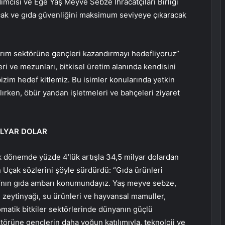
dımcısı ve Ege Yaş Meyve Sebze İhracatçıları Birliği
acak ve gıda güvenliğini maksimum seviyeye çıkaracak
arım sektörüne gençleri kazandırmayı hedefliyoruz”
eri ve mezunları, bitkisel üretim alanında kendisini
bizim hedef kitlemiz. Bu isimler konularında yetkin
ırken, öbür yandan işletmeleri ve bahçeleri ziyaret
İLYAR DOLAR
lık dönemde yüzde 4’lük artışla 34,5 milyar dolardan
an Uçak sözlerini şöyle sürdürdü: “Gıda ürünleri
a’nın gıda ambarı konumundayız. Yaş meyve sebze,
zeytinyağı, su ürünleri ve hayvansal mamuller,
romatik bitkiler sektörlerinde dünyanın güçlü
törüne gençlerin daha yoğun katılımıyla, teknoloji ve