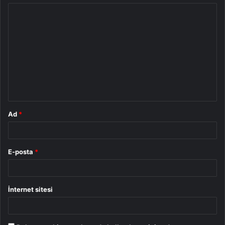
Y
o
r
u
m
*
Ad
*
E-posta
*
İnternet sitesi