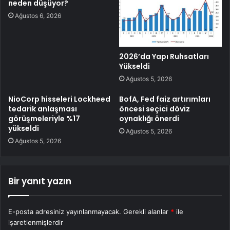
neden düşüyor?
Ağustos 6, 2026
2026’da Yapı Ruhsatları
Yükseldi
Ağustos 5, 2026
NioCorp hisseleri Lockheed
BofA, Fed faiz artırımları
tedarik anlaşması
öncesi seçici döviz
görüşmeleriyle %17
oynaklığı önerdi
yükseldi
Ağustos 5, 2026
Ağustos 5, 2026
Bir yanıt yazın
E-posta adresiniz yayınlanmayacak.
Gerekli alanlar
*
ile
işaretlenmişlerdir