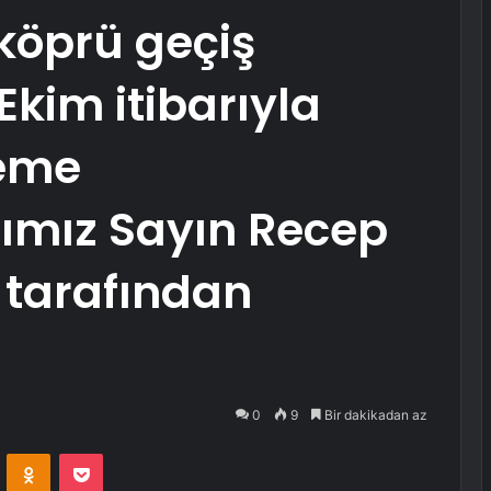
 köprü geçiş
Ekim itibarıyla
leme
mız Sayın Recep
 tarafından
0
9
Bir dakikadan az
VKontakte
Odnoklassniki
Pocket