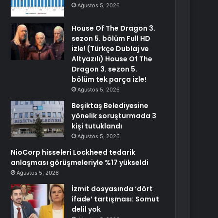
Ağustos 5, 2026
House Of The Dragon 3.
sezon 5. bölüm Full HD
izle! (Türkçe Dublaj ve
Altyazılı) House Of The
Dragon 3. sezon 5.
bölüm tek parça izle!
Ağustos 5, 2026
Beşiktaş Belediyesine
yönelik soruşturmada 3
kişi tutuklandı
Ağustos 5, 2026
NioCorp hisseleri Lockheed tedarik
anlaşması görüşmeleriyle %17 yükseldi
Ağustos 5, 2026
İzmit dosyasında ‘dört
ifade’ tartışması: Somut
delil yok