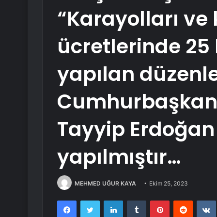
“Karayolları ve
ücretlerinde 25 
yapılan düzen
Cumhurbaşkanı
Tayyip Erdoğan
yapılmıştır…
MEHMED UĞUR KAYA
Ekim 25, 2023
Facebook
Twitter
LinkedIn
Tumblr
Pinterest
Reddit