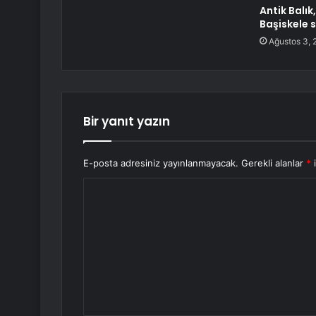
Antik Balık
Başiskele s
Ağustos 3, 
Bir yanıt yazın
E-posta adresiniz yayınlanmayacak.
Gerekli alanlar
*
i
Y
o
r
u
m
*