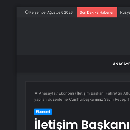
Bismi
Perşembe, Ağustos 6 2026
Son Dakika Haberleri
ANASAY
Anasayfa
/
Ekonomi
/
İletişim Başkanı Fahrettin Alt
yapılan düzenleme Cumhurbaşkanımız Sayın Recep Tay
Ekonomi
İletişim Başkanı