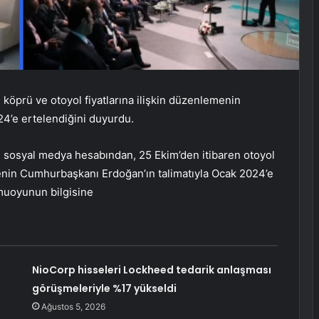
, köprü ve otoyol fiyatlarına ilişkin düzenlemenin
4’e ertelendiğini duyurdu.
n, sosyal medya hesabından, 25 Ekim’den itibaren otoyol
enin Cumhurbaşkanı Erdoğan’ın talimatıyla Ocak 2024’e
amuoyunun bilgisine
NioCorp hisseleri Lockheed tedarik anlaşması
görüşmeleriyle %17 yükseldi
Ağustos 5, 2026