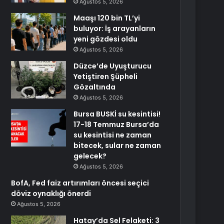
Ağustos 5, 2026
Maaşı 120 bin TL’yi
buluyor: İş arayanların
yeni gözdesi oldu
Ağustos 5, 2026
Düzce’de Uyuşturucu
Yetiştiren Şüpheli
Gözaltında
Ağustos 5, 2026
Bursa BUSKİ su kesintisi!
17-18 Temmuz Bursa’da
su kesintisi ne zaman
bitecek, sular ne zaman
gelecek?
Ağustos 5, 2026
BofA, Fed faiz artırımları öncesi seçici
döviz oynaklığı önerdi
Ağustos 5, 2026
Hatay’da Sel Felaketi: 3