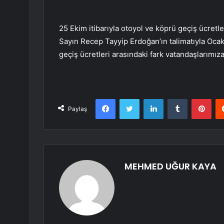
25 Ekim itibarıyla otoyol ve köprü geçiş ücre
Sayın Recep Tayyip Erdoğan’ın talimatıyla Ocak
geçiş ücretleri arasındaki fark vatandaşlarımız
Facebook
Twitter
LinkedIn
Tumblr
Pint
Paylaş
MEHMED UĞUR KAYA