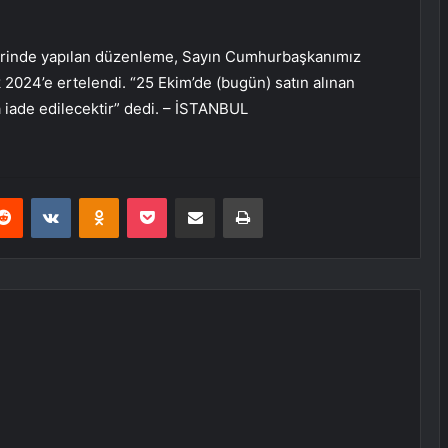
tlerinde yapılan düzenleme, Sayın Cumhurbaşkanımız
 2024’e ertelendi. “25 Ekim’de (bugün) satın alınan
a iade edilecektir” dedi. – İSTANBUL
erest
Reddit
VKontakte
Odnoklassniki
Pocket
E-Posta ile paylaş
Yazdır