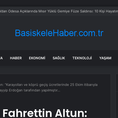
l’de Takla Atan Araçta 4 Yaralı
FA
HABER
EKONOMI
SAĞLIK
TEKNOLOJI
YAŞAM
un: “Karayolları ve köprü geçiş ücretlerinde 25 Ekim itibarıyla
yip Erdoğan tarafından yapılmıştır…
 Fahrettin Altun: